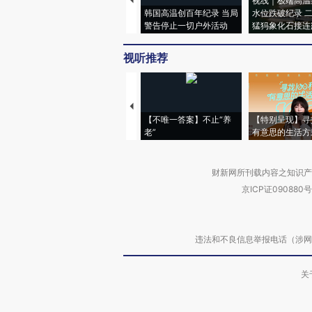
视线｜极端高温
韩国高温创百年纪录 当局
水位跌破纪录 
警告停止一切户外活动
猛犸象化石接连
视听推荐
【不唯一答案】不止“养
【特别呈现】寻
老”
有意思的生活方
财新网所刊载内容之知识产
京ICP证090880号
违法和不良信息举报电话（涉网络暴力有
关