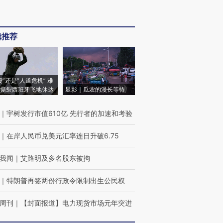
辑推荐
侵”还是“人道危机” 难
撕裂西班牙飞地休达
显影｜瓜农的漫长等待
｜
宇树发行市值610亿 先行者的加速和考验
｜
在岸人民币兑美元汇率连日升破6.75
我闻
｜
艾路明及多名股东被拘
｜
特朗普再签两份行政令限制出生公民权
周刊
｜
【封面报道】电力现货市场元年突进