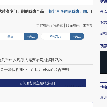
财
求读者专门订制的优惠产品，
按此可享超值优惠订阅
。]
伍戈
罗志
责任编辑：张希蓓 | 版面编辑：李东昊
易峘
#美国
+关注
#马克龙
+关注
视
色列重申实现停火需要哈马斯解除武装
国关于加快构建中古命运共同体的联合声明
订阅财新网主编精选电邮
博
唐涯