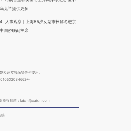
跨国走私7万
视线｜被称为“蟑螂”的印
视线｜“入侵”还是“人道危
检体内含3种
度Z世代 用街头抗争将教
机”？难民潮撕裂西班牙
秘鲁纳斯
乌克兰提供更多
育部长拱下台
飞地休达
13人遇难
24
人事观察｜上海55岁女副市长解冬进京
中国侨联副主席
进第四届链博
【商旅对话】华住集团
技“链”接产
【特别呈现】寻找100种
CFO：不靠规模取胜，华
【特别呈
有意思的生活方式·第三对
住三大增长引擎是什么？
有意思的
复制及建立镜像等任何使用。
010502034662号
箱：laixin@caixin.com
链接