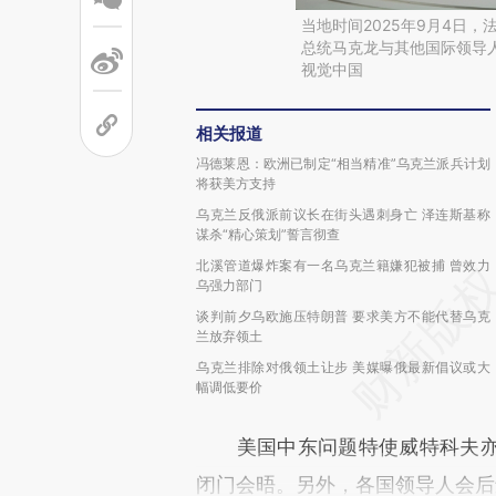
当地时间2025年9月4日
总统马克龙与其他国际领导
视觉中国
相关报道
冯德莱恩：欧洲已制定“相当精准”乌克兰派兵计划
将获美方支持
乌克兰反俄派前议长在街头遇刺身亡 泽连斯基称
谋杀“精心策划”誓言彻查
北溪管道爆炸案有一名乌克兰籍嫌犯被捕 曾效力
乌强力部门
谈判前夕乌欧施压特朗普 要求美方不能代替乌克
兰放弃领土
乌克兰排除对俄领土让步 美媒曝俄最新倡议或大
幅调低要价
美国中东问题特使威特科夫亦
闭门会晤。另外，各国领导人会后