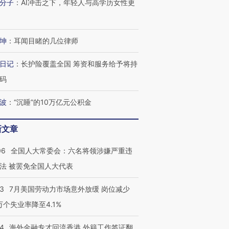
分子
：
AI冲击之下，年轻人与高学历女性更
坤
：
耳闻目睹的几位律师
日记
：
长护险覆盖全国 筹资和服务给予将持
码
波
：
“沉睡”的10万亿元公积金
新文章
06
全国人大常委会：六名将领涉嫌严重违
法 被罢免全国人大代表
43
7月美国劳动力市场意外放缓 岗位减少
3万个失业率降至4.1%
14
海外金融专才回流香港 外籍工作签证翻