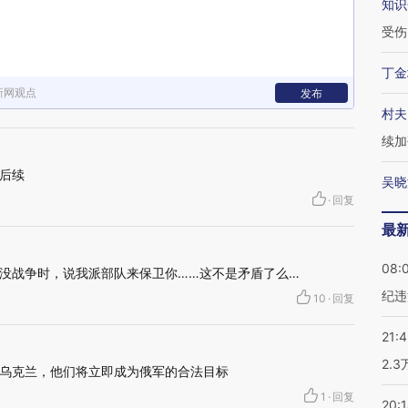
知识
受伤
丁金
新网观点
发布
村夫
续加
后续
吴晓
·
回复
最
08:
没战争时，说我派部队来保卫你……这不是矛盾了么…
纪违
10
·
回复
21:
2.
乌克兰，他们将立即成为俄军的合法目标
1
·
回复
20: