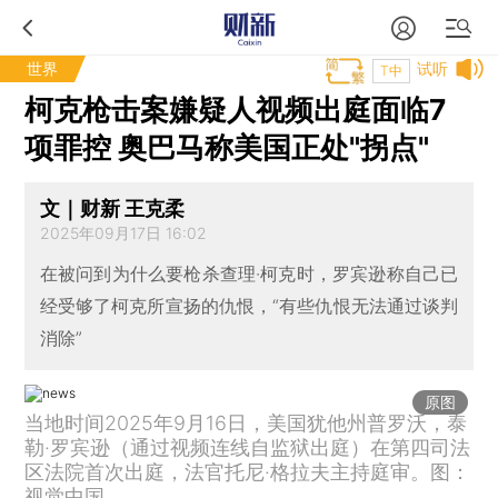
世界
试听
T中
柯克枪击案嫌疑人视频出庭面临7
项罪控 奥巴马称美国正处"拐点"
文｜财新 王克柔
2025年09月17日 16:02
在被问到为什么要枪杀查理·柯克时，罗宾逊称自己已
经受够了柯克所宣扬的仇恨，“有些仇恨无法通过谈判
消除”
原图
当地时间2025年9月16日，美国犹他州普罗沃，泰
勒·罗宾逊（通过视频连线自监狱出庭）在第四司法
区法院首次出庭，法官托尼·格拉夫主持庭审。图：
视觉中国