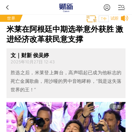
世界
试听
T中
米莱在阿根廷中期选举意外获胜 激
进经济改革获民意支撑
文｜财新 侯吴婷
2025年10月27日 12:43
胜选之后，米莱登上舞台，高声唱起已成为他标志的
死亡金属歌曲，用沙哑的男中音咆哮称，“我是这失落
世界的王！”
原图