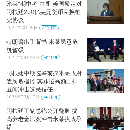
米莱“期中考”在即 美国敲定对
阿根廷200亿美元货币互换框
架协议
2025年10月10日
APP打开
特朗普出手背书 米莱民意危
机暂缓
2025年09月24日
APP打开
阿根廷中期选举前夕米莱政府
遭腐败指控 其妹陷高额回扣
丑闻冲击选民信任
2025年08月30日
APP打开
阿根廷正副总统公开翻脸 提
高养老金法案冲击米莱执政承
诺