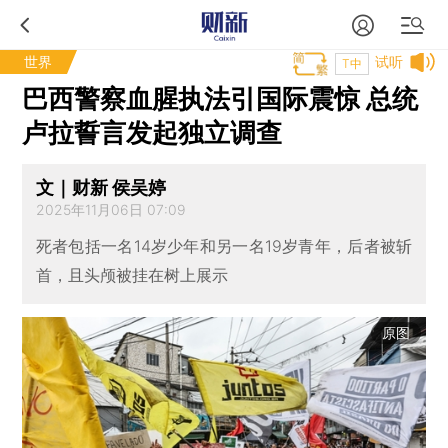
世界
试听
T中
巴西警察血腥执法引国际震惊 总统
卢拉誓言发起独立调查
文｜财新 侯吴婷
2025年11月06日 07:09
死者包括一名14岁少年和另一名19岁青年，后者被斩
首，且头颅被挂在树上展示
原图