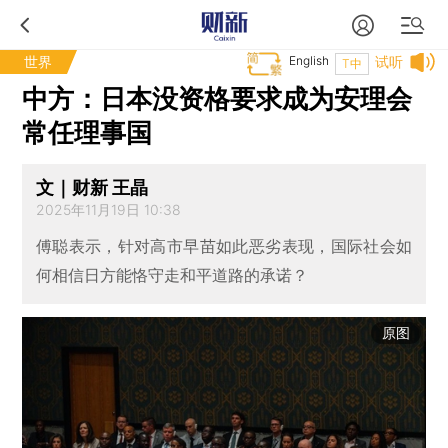
世界
English
试听
T中
中方：日本没资格要求成为安理会
常任理事国
文｜财新 王晶
2025年11月19日 10:38
傅聪表示，针对高市早苗如此恶劣表现，国际社会如
何相信日方能恪守走和平道路的承诺？
原图