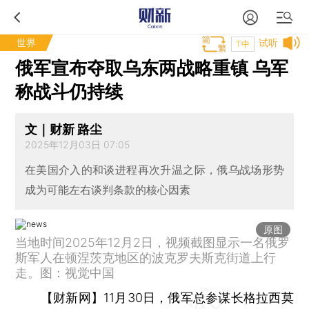
世界
试听
T中
俄军宣布夺取乌东两战略重镇 乌军
称战斗仍持续
文｜财新 路尘
2025年12月03日 07:05
在美国介入的和谈进程再次升温之际，俄乌战场形势
成为可能左右谈判条款的核心因素
原图
当地时间2025年12月2日，视频截图显示一名俄罗
斯军人在顿涅茨克地区的波克罗夫斯克街道上行
走。图：视觉中国
【财新网】
11月30日，俄军总参谋长格拉西莫