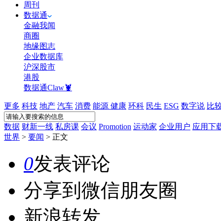
周刊
数据通
金融我闻
商圈
地缘图志
企业数据库
沪深股市
港股
数据通Claw🦞
更多
科技
地产
汽车
消费
能源
健康
环科
民生
ESG
数字说
比
数据
财新一线
私房课
会议
Promotion
运动家
企业用户
应用下
世界
>
要闻
>
正文
0
发表评论
分享到微信朋友圈
新浪转发