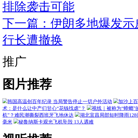
排除袭击可能
下一篇：伊朗多地爆发示
行长遭撤换
推广
图片推荐
韩国高温创百年纪录 当局警告停止一切户外活动
加沙上百
术：是什么让中产们甘心“花钱找虐”？
视线｜被称为“蟑螂”
机”？难民潮撕裂西班牙飞地休达
湖北宜昌局部短时降雨128毫
毫米
秘鲁纳斯卡观光飞机坠毁 13人遇难