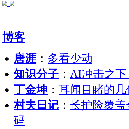
博客
唐涯
：
多看少动
知识分子
：
AI冲击之
丁金坤
：
耳闻目睹的几
村夫日记
：
长护险覆盖
码