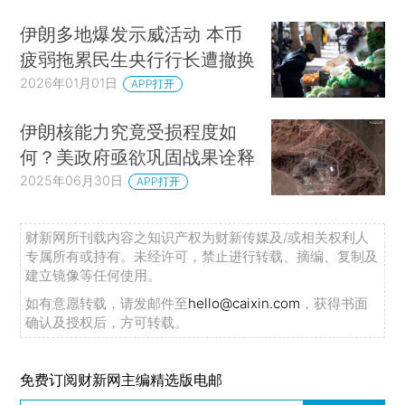
伊朗多地爆发示威活动 本币
疲弱拖累民生央行行长遭撤换
2026年01月01日
APP打开
伊朗核能力究竟受损程度如
何？美政府亟欲巩固战果诠释
2025年06月30日
APP打开
财新网所刊载内容之知识产权为财新传媒及/或相关权利人
专属所有或持有。未经许可，禁止进行转载、摘编、复制及
建立镜像等任何使用。
如有意愿转载，请发邮件至
hello@caixin.com
，获得书面
确认及授权后，方可转载。
免费订阅财新网主编精选版电邮