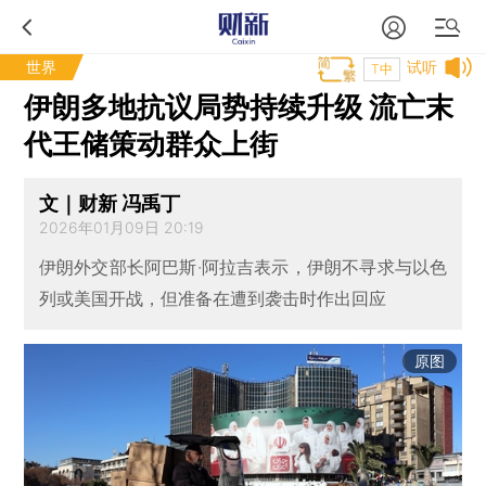
世界
试听
T中
伊朗多地抗议局势持续升级 流亡末
代王储策动群众上街
文｜财新 冯禹丁
2026年01月09日 20:19
伊朗外交部长阿巴斯·阿拉吉表示，伊朗不寻求与以色
列或美国开战，但准备在遭到袭击时作出回应
原图