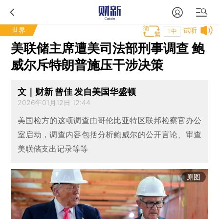
世界
试听
T中
美联储主席遭美司法部刑事调查 鲍
威尔斥特朗普施压干涉决策
文｜财新 曾佳 发自美国华盛顿
2026年01月12日 12:44
美国检方的这项调查由哥伦比亚特区联邦检察官办公
室启动，调查内容包括分析鲍威尔的公开言论、审查
美联储支出记录等等
原图