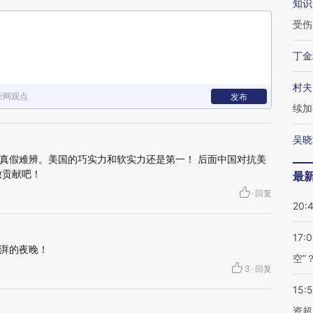
知识
受伤
丁金
村夫
新网观点
发布
续加
吴晓
真假难辨。美国的巧实力和软实力还是第一！ 后面中国对抗美
做贡献吧！
最
·
回复
20:
17:
湃的夜晚！
空”
3
·
回复
15:
资超