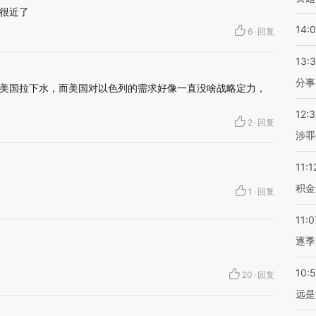
很近了
14:
6
·
回复
13:
分事
美国拉下水，而美国对以色列的需求好像一直没啥战略定力，
12:
2
·
回复
涉罪
11:1
积金
1
·
回复
11:0
逐季
10:
20
·
回复
远是