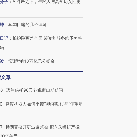
分子
：
AI冲击之下，年轻人与高学历女性更
坤
：
耳闻目睹的几位律师
日记
：
长护险覆盖全国 筹资和服务给予将持
码
波
：
“沉睡”的10万亿元公积金
新文章
46
离岸信托90天补税窗口期疑问
00
普渡机器人如何平衡“脚踏实地”与“仰望星
？
57
特朗普召开矿业圆桌会 拟向关键矿产投
20亿美元