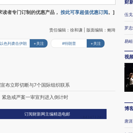
财
求读者专门订制的优惠产品，
按此可享超值优惠订阅
。]
伍戈
罗志
责任编辑：徐和谦 | 版面编辑：鲍琦
易峘
#以色列袭击伊朗
+关注
#特朗普
+关注
视
列宣布立即切断与7个国际组织联系
 紧急戒严案一审宣判进入倒计时
博
订阅财新网主编精选电邮
唐涯