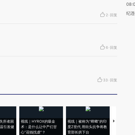
08:
纪违
2
·
回复
6
·
回复
33
·
回复
失所者困
视线｜HYROX的吸金
视线｜被称为“蟑螂”的印
视线｜“入侵
高温引发健
术：是什么让中产们甘
度Z世代 用街头抗争将教
机”？难民潮
心“花钱找虐”？
育部长拱下台
飞地休达