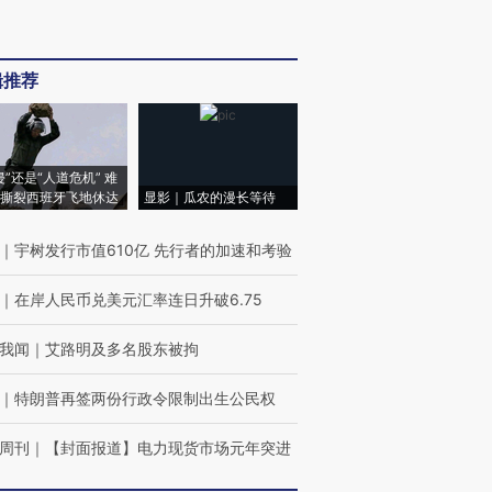
辑推荐
侵”还是“人道危机” 难
撕裂西班牙飞地休达
显影｜瓜农的漫长等待
｜
宇树发行市值610亿 先行者的加速和考验
｜
在岸人民币兑美元汇率连日升破6.75
我闻
｜
艾路明及多名股东被拘
｜
特朗普再签两份行政令限制出生公民权
周刊
｜
【封面报道】电力现货市场元年突进