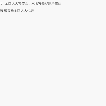
06
全国人大常委会：六名将领涉嫌严重违
法 被罢免全国人大代表
”还是“人道危
湖北宜昌局部短时降雨
哈尔滨遭遇短时极端强降
撕裂西班牙
128毫米 紧急转移近
雨 3小时累计雨量超80毫
秘鲁纳斯
4000人
米
13人遇难