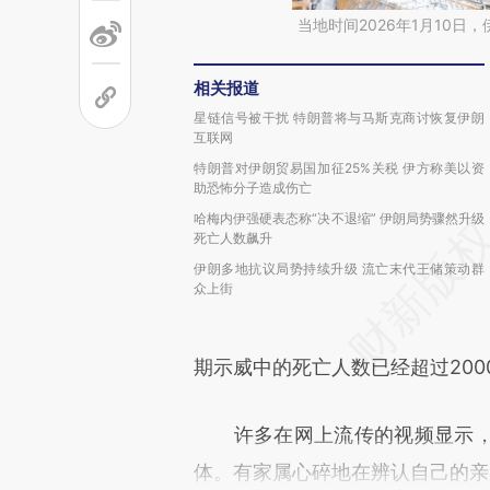
当地时间2026年1月10
相关报道
星链信号被干扰 特朗普将与马斯克商讨恢复伊朗
互联网
特朗普对伊朗贸易国加征25%关税 伊方称美以资
助恐怖分子造成伤亡
哈梅内伊强硬表态称“决不退缩” 伊朗局势骤然升级
死亡人数飙升
伊朗多地抗议局势持续升级 流亡末代王储策动群
众上街
期示威中的死亡人数已经超过200
许多在网上流传的视频显示，
体。有家属心碎地在辨认自己的亲