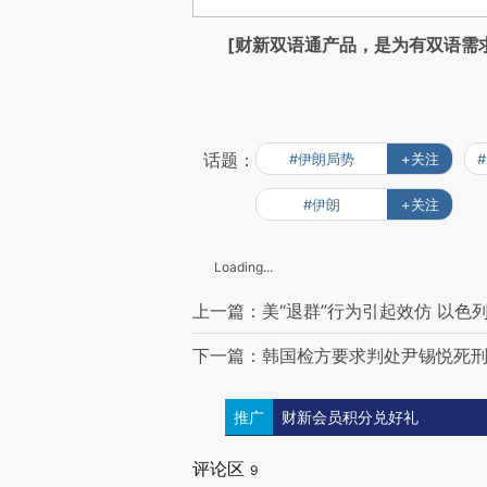
[财新双语通产品，是为有双语需
话题：
#伊朗局势
+关注
#伊朗
+关注
Loading...
上一篇：美“退群”行为引起效仿 以色
下一篇：韩国检方要求判处尹锡悦死刑
推广
财新会员积分兑好礼
评论区
9