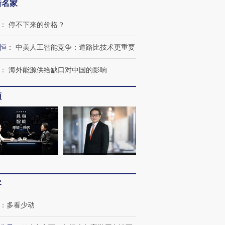
新名家
：
停不下来的价格？
恒
：
中美人工智能竞争：道路比技术更重要
：
海外能源供给缺口对中国的影响
频
客
：
多看少动