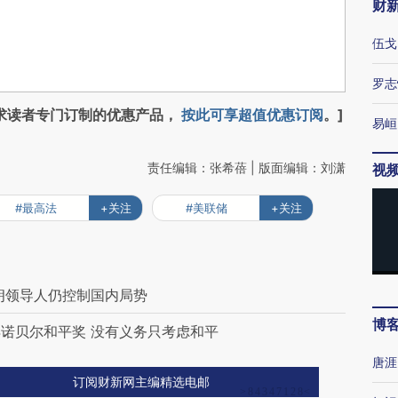
财
伍戈
罗志
求读者专门订制的优惠产品，
按此可享超值优惠订阅
。]
易峘
责任编辑：张希蓓 | 版面编辑：刘潇
视
#最高法
+关注
#美联储
+关注
朗领导人仍控制国内局势
博
诺贝尔和平奖 没有义务只考虑和平
唐涯
订阅财新网主编精选电邮