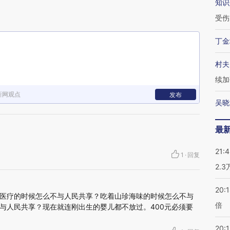
知识
受伤
丁金
村夫
续加
新网观点
发布
吴晓
最
21:
1
·
回复
2.
20:
医疗的时候怎么不与人民共享？吃着山珍海味的时候怎么不与
倍
与人民共享？现在就连刚出生的婴儿都不放过。400元必须要
20:1