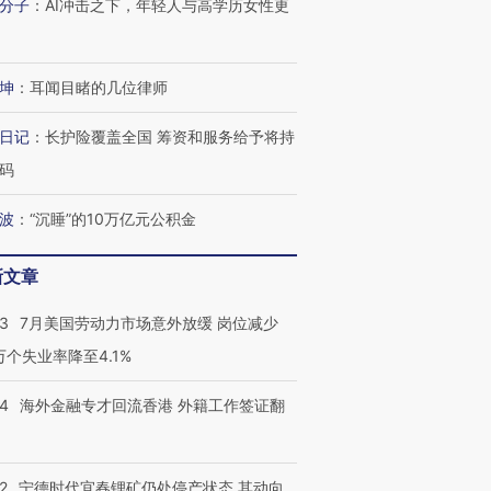
分子
：
AI冲击之下，年轻人与高学历女性更
坤
：
耳闻目睹的几位律师
日记
：
长护险覆盖全国 筹资和服务给予将持
码
波
：
“沉睡”的10万亿元公积金
新文章
43
7月美国劳动力市场意外放缓 岗位减少
3万个失业率降至4.1%
14
海外金融专才回流香港 外籍工作签证翻
2
宁德时代宜春锂矿仍处停产状态 其动向