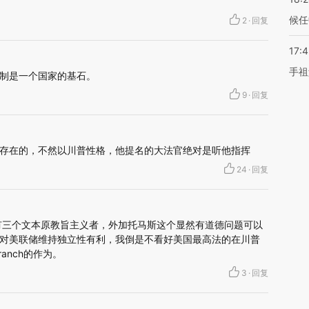
候任
2
·
回复
17:
手祖
制是一个国家的基石。
9
·
回复
存在的，不然以川普性格，他提名的大法官绝对是听他指挥
24
·
回复
有三个文本原教旨主义者，外加托马斯这个显然有道德问题可以
对美联储维持独立性有利，我倒是不看好美国最高法的在川普
ranch的作为。
3
·
回复