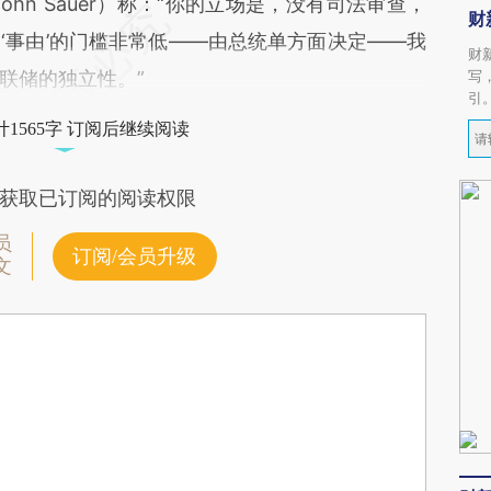
hn Sauer）称：“你的立场是，没有司法审查，
财
‘事由’的门槛非常低——由总统单方面决定——我
财
联储的独立性。”
写
引
1565字 订阅后继续阅读
获取已订阅的阅读权限
员
订阅/会员升级
文