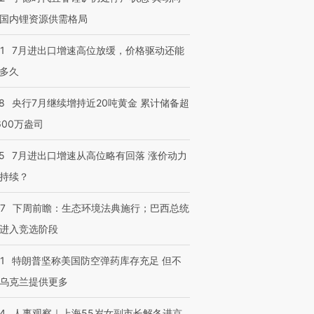
国内锂资源供需格局
1
7月进出口增速高位放缓，价格驱动还能
多久
8
央行7月继续增持近20吨黄金 累计储备超
600万盎司
5
7月进出口增速从高位略有回落 涨价动力
持续？
07
下周前瞻：生态环境法典施行；巴西总统
进入竞选阶段
1
特朗普坚称美国防空弹药库存充足 但不
乌克兰提供更多
24
人事观察｜上海55岁女副市长解冬进京