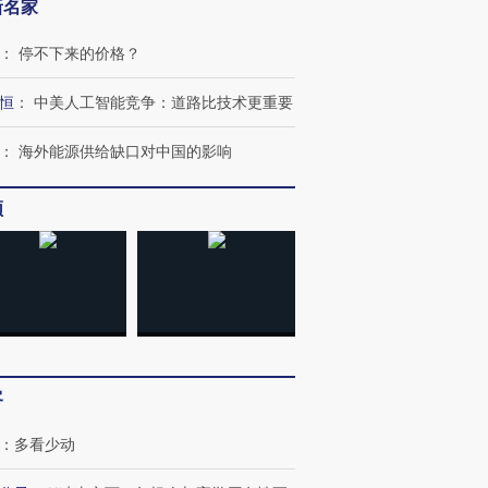
新名家
：
停不下来的价格？
恒
：
中美人工智能竞争：道路比技术更重要
：
海外能源供给缺口对中国的影响
频
客
：
多看少动