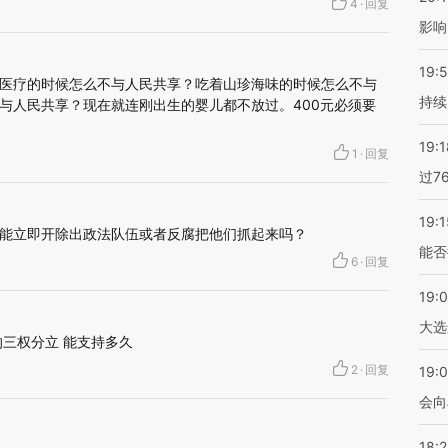
4
·
回复
影响
19:5
医疗的时候怎么不与人民共享？吃着山珍海味的时候怎么不与
持续
与人民共享？现在就连刚出生的婴儿都不放过。400元必须要
19:1
1
·
回复
过7
19:1
能立即开除出政法队伍或者反腐把他们抓起来吗？
能否
6
·
回复
19:
大选
的三权分立 能支持多久
2
·
回复
19:0
会向
18: