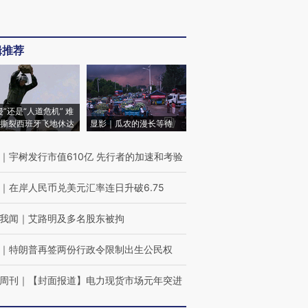
辑推荐
侵”还是“人道危机” 难
撕裂西班牙飞地休达
显影｜瓜农的漫长等待
｜
宇树发行市值610亿 先行者的加速和考验
｜
在岸人民币兑美元汇率连日升破6.75
我闻
｜
艾路明及多名股东被拘
｜
特朗普再签两份行政令限制出生公民权
周刊
｜
【封面报道】电力现货市场元年突进