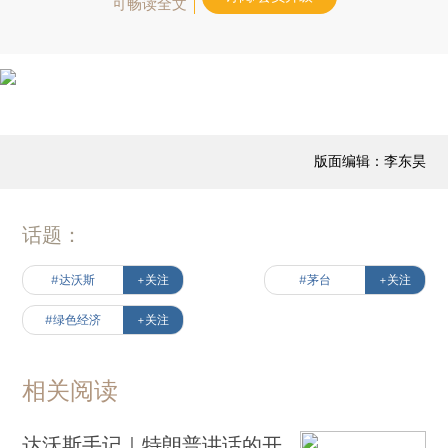
可畅读全文
版面编辑：李东昊
话题：
#达沃斯
+关注
#茅台
+关注
#绿色经济
+关注
相关阅读
达沃斯手记｜特朗普讲话的开