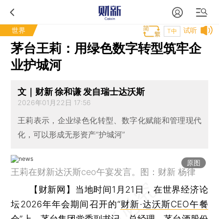
世界
试听
T中
茅台王莉：用绿色数字转型筑牢企
业护城河
文｜财新 徐和谦 发自瑞士达沃斯
2026年01月22日 17:56
王莉表示，企业绿色化转型、数字化赋能和管理现代
化，可以形成无形资产“护城河”
原图
王莉在财新达沃斯ceo午宴发言。图：财新 杨律
【财新网】
当地时间1月21日，在世界经济论
坛2026年年会期间召开的“
财新·达沃斯CEO午餐
会
”上，
茅台集团
党委副书记、总经理，
茅台酒股份