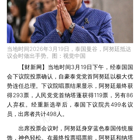
当地时间2026年3月19日，泰国曼谷，阿努廷抵达
议会时做出手势。图：视觉中国
【财新网】
当地时间3月19日下午，经泰国国
会下议院投票确认，自豪泰党党首阿努廷以极大优
势连任总理。下议院唱票结果显示，阿努廷最终获
得293票，人民党党首纳塔蓬获得119票，另有86
人弃权。经重新选举后，泰国下议院共499名议
员，出席者共计498人。
出席投票会议时，阿努廷身穿蓝色泰国传统服
饰，神色轻松。在最终投票唱票前，阿努廷和纳塔