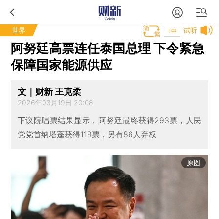
世界
试听
T中
阿努廷高票连任泰国总理 下令紧急
保障国家能源供应
文｜财新 王克柔
2026年03月19日 20:08
下议院唱票结果显示，阿努廷最终获得293票，人民
党党首纳塔蓬获得119票，另有86人弃权
原图