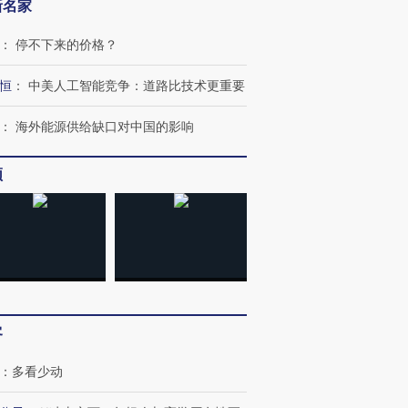
新名家
：
停不下来的价格？
恒
：
中美人工智能竞争：道路比技术更重要
：
海外能源供给缺口对中国的影响
频
客
：
多看少动