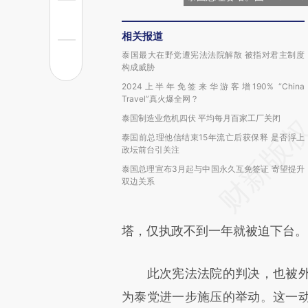
相关报道
泰国最大在野党遭宪法法院解散 被指对君主制度
构成威胁
2024上半年免签来华游客增190% “China
Travel”真火爆全网？
泰国制造业危机四伏 平均每月百家工厂关闭
泰国前总理他信结束15年流亡后获保释 是否浮上
政坛前台引关注
泰国总理宣布3月起与中国永久互免签证 寄望提升
双边关系
塔，仅执政不到一年就被迫下台。
此次宪法法院的判决，也被外
为泰党进一步施压的举动。这一