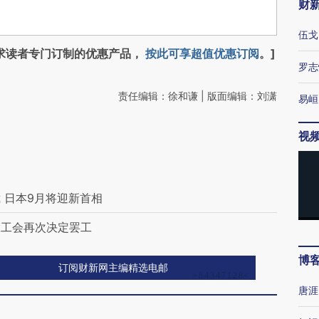
财
伍戈
求读者专门订制的优惠产品，
按此可享超值优惠订阅
。]
罗志
责任编辑：徐和谦 | 版面编辑：刘潇
易峘
视
 日本9月将迎新首相
大工会再次决定罢工
博
订阅财新网主编精选电邮
唐涯