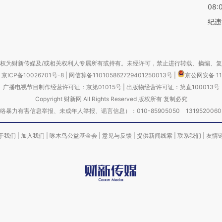
08:
纪违
权为财新传媒及/或相关权利人专属所有或持有。未经许可，禁止进行转载、摘编、
京ICP备10026701号-8
|
网信算备110105862729401250013号
|
京公网安备 11
广播电视节目制作经营许可证：京第01015号
|
出版物经营许可证：第直100013号
Copyright 财新网 All Rights Reserved 版权所有 复制必究
害信息举报、未成年人举报、谣言信息）：010-85905050 13195200605 举报邮
于我们
|
加入我们
|
啄木鸟公益基金会
|
意见与反馈
|
提供新闻线索
|
联系我们
|
友情