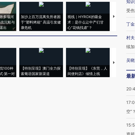
知识
受伤
致多瑙河
加沙上百万流离失所者困
视线｜HYROX的吸金
马航飞行员
二战沉船与
于“塑料烤箱” 高温引发健
术：是什么让中产们甘
粒摇头丸 尿
丁金
露出
康危机
心“花钱找虐”？
毒品
村夫
续加
吴晓
【推广】走
找100种
【特别呈现】澳门全力探
【特别呈现】《东莞，人
会，让数智科
式·第一对
索葡语国家新渠道
间便利店》倾情上线
业
最
20:
17:
空”
15:
资超