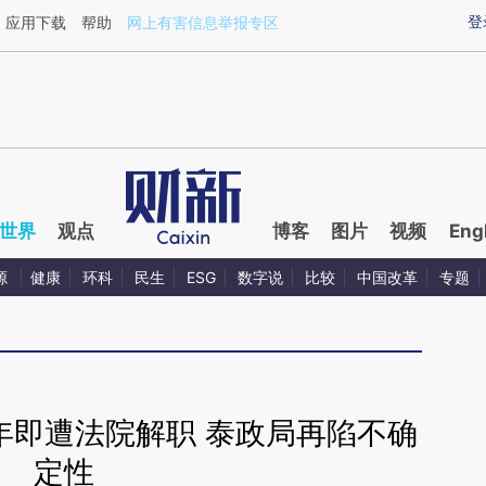
登
应用下载
帮助
网上有害信息举报专区
世界
观点
博客
图片
视频
Eng
源
健康
环科
民生
ESG
数字说
比较
中国改革
专题
年即遭法院解职 泰政局再陷不确
定性