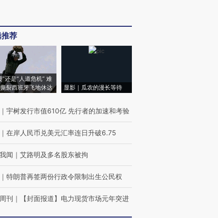
辑推荐
侵”还是“人道危机” 难
撕裂西班牙飞地休达
显影｜瓜农的漫长等待
｜
宇树发行市值610亿 先行者的加速和考验
｜
在岸人民币兑美元汇率连日升破6.75
我闻
｜
艾路明及多名股东被拘
｜
特朗普再签两份行政令限制出生公民权
周刊
｜
【封面报道】电力现货市场元年突进