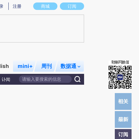
录
注册
商城
订阅
lish
mini+
周刊
数据通
讣闻
订阅