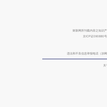
财新网所刊载内容之知识产
京ICP证090880号
违法和不良信息举报电话（涉网络暴力有
关