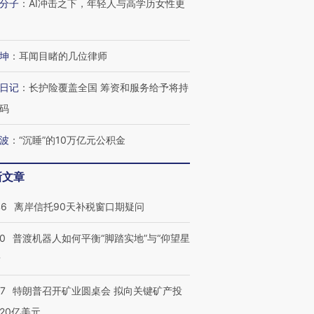
分子
：
AI冲击之下，年轻人与高学历女性更
跨国走私7万
视线｜被称为“蟑螂”的印
视线｜“入侵”还是“人道危
检体内含3种
度Z世代 用街头抗争将教
机”？难民潮撕裂西班牙
秘鲁纳斯
坤
：
耳闻目睹的几位律师
育部长拱下台
飞地休达
13人遇难
日记
：
长护险覆盖全国 筹资和服务给予将持
码
波
：
“沉睡”的10万亿元公积金
进第四届链博
【商旅对话】华住集团
技“链”接产
【特别呈现】寻找100种
CFO：不靠规模取胜，华
【特别呈
有意思的生活方式·第三对
住三大增长引擎是什么？
有意思的
新文章
46
离岸信托90天补税窗口期疑问
00
普渡机器人如何平衡“脚踏实地”与“仰望星
？
57
特朗普召开矿业圆桌会 拟向关键矿产投
20亿美元