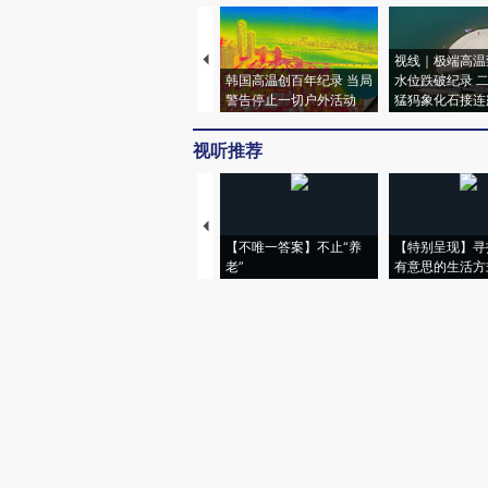
视线｜极端高温
韩国高温创百年纪录 当局
水位跌破纪录 
警告停止一切户外活动
猛犸象化石接连
视听推荐
【不唯一答案】不止“养
【特别呈现】寻
老”
有意思的生活方