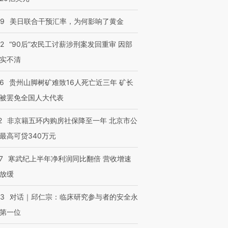
09
美日联合干预汇率，为何影响了黄金
32
“90后”农民工讨薪涉刑案发回重审 因部
实不清
36
贵州山脚树矿难致16人死亡近三年 矿长
被罢免全国人大代表
2
非京籍五环内购房社保降至一年 北京市公
最高可贷340万元
7
寒武纪上半年净利润同比翻倍 营收增速
放缓
53
对话｜邱仁宗：临床研究参与者的安全永
第一位