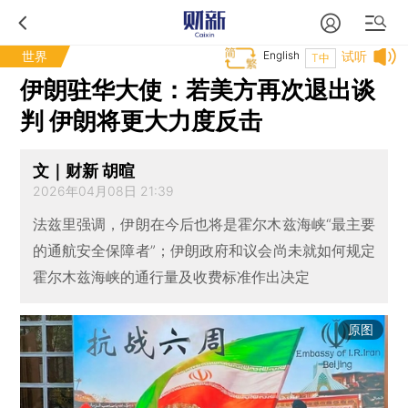
世界
English
试听
T中
伊朗驻华大使：若美方再次退出谈
判 伊朗将更大力度反击
文｜财新 胡暄
2026年04月08日 21:39
法兹里强调，伊朗在今后也将是霍尔木兹海峡“最主要
的通航安全保障者”；伊朗政府和议会尚未就如何规定
霍尔木兹海峡的通行量及收费标准作出决定
原图