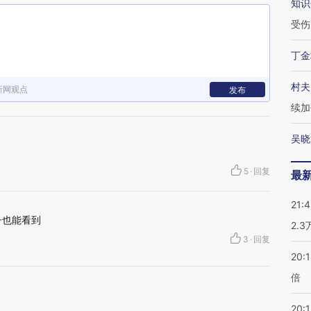
知识
受伤
丁金
村夫
新网观点
发布
续加
吴晓
5
·
回复
最
21:
子也能看到
2.
3
·
回复
20:
倍
20:1