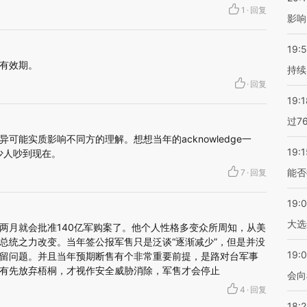
1
·
回复
影响
19:5
有效期。
持续
·
回复
19:1
过7
可能实质影响不同方的理解。想想当年的acknowledge一
19:1
多少人吵到现在。
能否
7
·
回复
19:
大选
两月就会批准140亿军购案了。他个人性格多变众所周知，从美
总统之力改变。当年签公报军售只是泛谈“逐渐减少”，但是并没
19:0
留问题。并且当年预期断售有个非常重要前提，是路对台军事
有先放弃梧桐，才视作安全威胁消除，军售才会停止
会向
4
·
回复
18: