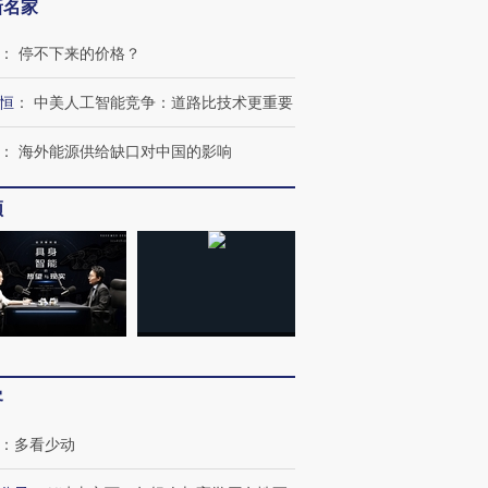
新名家
：
停不下来的价格？
恒
：
中美人工智能竞争：道路比技术更重要
：
海外能源供给缺口对中国的影响
频
客
：
多看少动