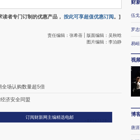
财
伍戈
求读者专门订制的优惠产品，
按此可享超值优惠订阅
。]
罗志
责任编辑：张希蓓 | 版面编辑：吴秋晗
图片编辑：李泊静
易峘
视
期全场认购数量超5倍
太经济安全同盟
博
订阅财新网主编精选电邮
唐涯