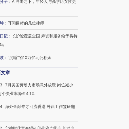
分子
：
AI冲击之下，年轻人与高学历女性更
坤
：
耳闻目睹的几位律师
日记
：
长护险覆盖全国 筹资和服务给予将持
码
波
：
“沉睡”的10万亿元公积金
新文章
43
7月美国劳动力市场意外放缓 岗位减少
3万个失业率降至4.1%
14
海外金融专才回流香港 外籍工作签证翻
2
宁德时代宜春锂矿仍处停产状态 其动向