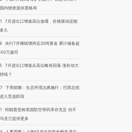
国内锂资源供需格局
1
7月进出口增速高位放缓，价格驱动还能
多久
8
央行7月继续增持近20吨黄金 累计储备超
600万盎司
5
7月进出口增速从高位略有回落 涨价动力
持续？
07
下周前瞻：生态环境法典施行；巴西总统
进入竞选阶段
1
特朗普坚称美国防空弹药库存充足 但不
乌克兰提供更多
24
人事观察｜上海55岁女副市长解冬进京