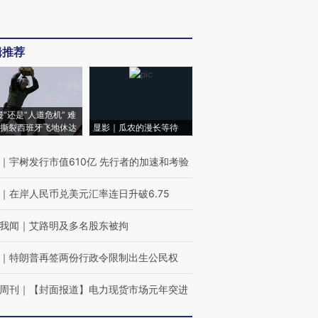
辑推荐
侵”还是“人道危机” 难
撕裂西班牙飞地休达
显影｜瓜农的漫长等待
｜
宇树发行市值610亿 先行者的加速和考验
｜
在岸人民币兑美元汇率连日升破6.75
我闻
｜
艾路明及多名股东被拘
｜
特朗普再签两份行政令限制出生公民权
周刊
｜
【封面报道】电力现货市场元年突进