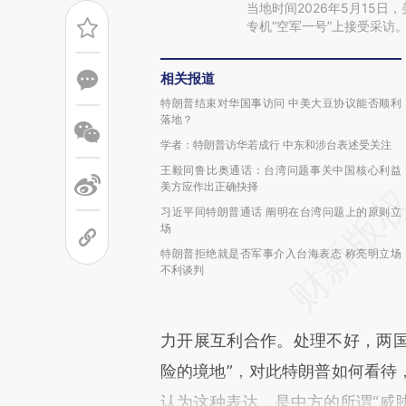
当地时间2026年5月15
专机“空军一号”上接受采访。图
相关报道
特朗普结束对华国事访问 中美大豆协议能否顺利
落地？
学者：特朗普访华若成行 中东和涉台表述受关注
王毅同鲁比奥通话：台湾问题事关中国核心利益
美方应作出正确抉择
习近平同特朗普通话 阐明在台湾问题上的原则立
场
特朗普拒绝就是否军事介入台海表态 称亮明立场
不利谈判
力开展互利合作。处理不好，两
险的境地”，对此特朗普如何看待
认为这种表达，是中方的所谓“威胁