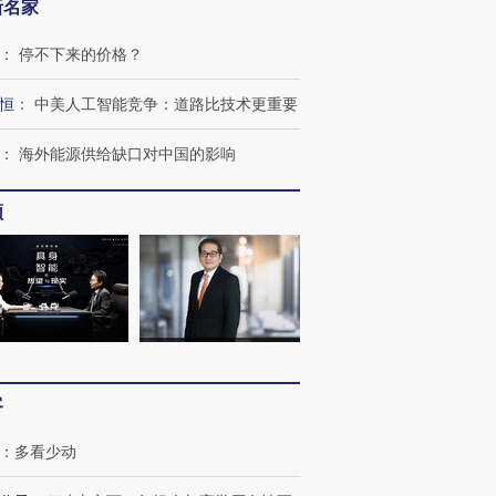
新名家
：
停不下来的价格？
恒
：
中美人工智能竞争：道路比技术更重要
：
海外能源供给缺口对中国的影响
频
客
：
多看少动