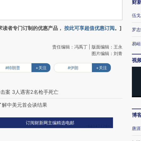
财
伍戈
求读者专门订制的优惠产品，
按此可享超值优惠订阅
。]
罗志
易峘
责任编辑：冯禹丁 | 版面编辑：王永
图片编辑：刘青
视
#特朗普
+关注
#伊朗
+关注
击案 3人遇害2名枪手死亡
了解中美元首会谈结果
博
订阅财新网主编精选电邮
唐涯