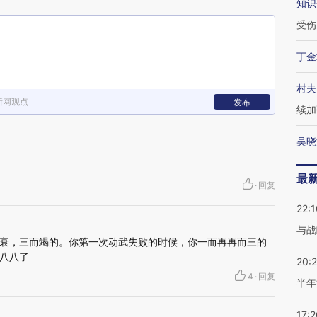
知识
受伤
丁金
村夫
新网观点
发布
续加
吴晓
最
·
回复
22:1
与战
衰，三而竭的。你第一次动武失败的时候，你一而再再而三的
八八了
20:
4
·
回复
半年
17:2