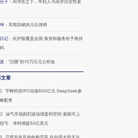
分子
：
AI冲击之下，年轻人与高学历女性更
坤
：
耳闻目睹的几位律师
日记
：
长护险覆盖全国 筹资和服务给予将持
码
波
：
“沉睡”的10万亿元公积金
新文章
0
宇树科技IPO估值600亿元 DeepSeek参
略配售
22
油气市场剧烈波动现套利空间 嘉能可上
扭亏、净利增超50亿美元
6
贝恩资本宣布收购贡茶 在中国大陆无法