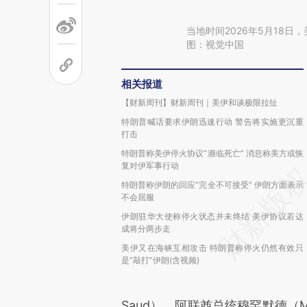
当地时间2026年5月18
图：视觉中国
相关报道
【财新周刊】财新周刊｜美伊和谈极限拉扯
特朗普喊话要求伊朗迅速行动 警告将实施更沉重
打击
特朗普称美伊停火协议“濒临死亡” 消息称美方或恢
复对伊军事行动
特朗普称伊朗的回应“完全不可接受” 伊朗方面表示
不会屈服
伊朗驻华大使称停火状态并未终结 美伊协议若达
成将分两步走
美伊又在海峡互相攻击 特朗普称停火仍然有效只
是“敲打”伊朗(含视频)
Saud）、阿联酋总统穆罕默德（Moha