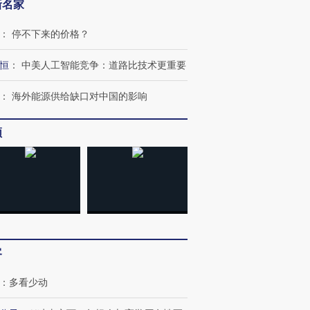
新名家
：
停不下来的价格？
恒
：
中美人工智能竞争：道路比技术更重要
：
海外能源供给缺口对中国的影响
频
客
：
多看少动