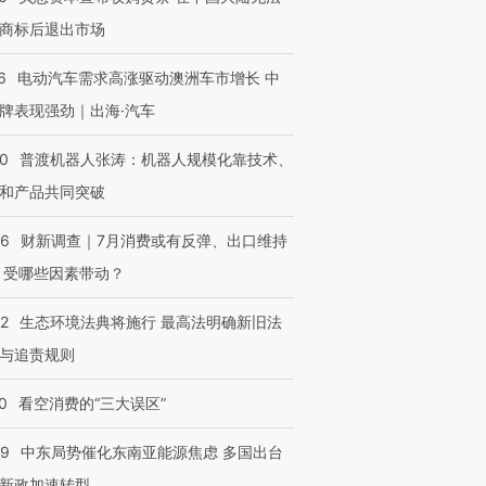
商标后退出市场
6
电动汽车需求高涨驱动澳洲车市增长 中
牌表现强劲｜出海·汽车
00
普渡机器人张涛：机器人规模化靠技术、
和产品共同突破
56
财新调查｜7月消费或有反弹、出口维持
 受哪些因素带动？
42
生态环境法典将施行 最高法明确新旧法
与追责规则
0
看空消费的“三大误区”
59
中东局势催化东南亚能源焦虑 多国出台
新政加速转型