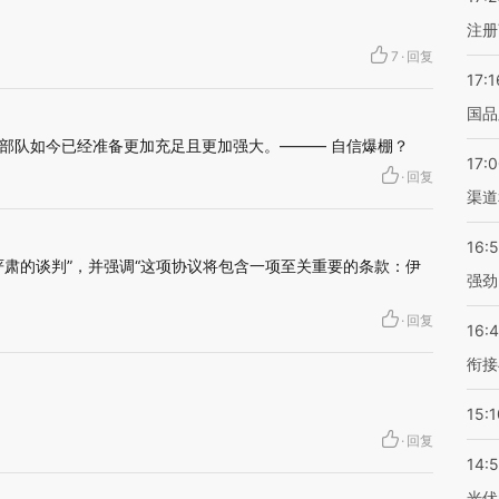
注册
7
·
回复
17:1
国品
部队如今已经准备更加充足且更加强大。——— 自信爆棚？
17:
·
回复
渠道
16:
严肃的谈判”，并强调“这项协议将包含一项至关重要的条款：伊
强劲
·
回复
16:
衔接
15:1
·
回复
14:
光伏