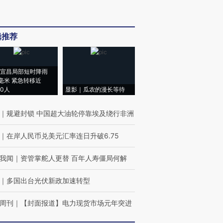
辑推荐
宜昌局部短时降雨
8毫米 紧急转移近
00人
显影｜瓜农的漫长等待
｜
规避封锁 中国超大油轮停靠埃及绕行非洲
｜
在岸人民币兑美元汇率连日升破6.75
我闻
｜
资管掌舵人更替 百年人寿僵局何解
｜
多国出台光伏新政加速转型
周刊
｜
【封面报道】电力现货市场元年突进