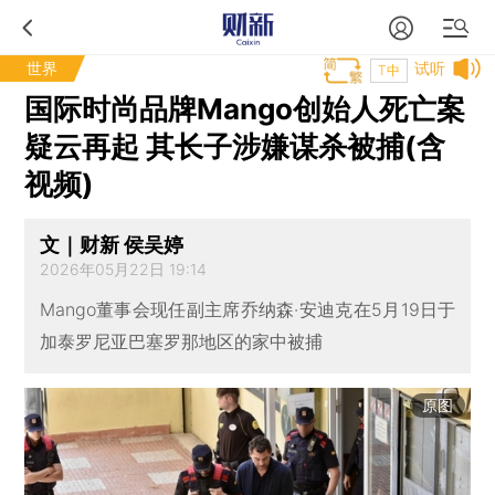
世界
试听
T中
国际时尚品牌Mango创始人死亡案
疑云再起 其长子涉嫌谋杀被捕(含
视频)
文｜财新 侯吴婷
2026年05月22日 19:14
Mango董事会现任副主席乔纳森·安迪克在5月19日于
加泰罗尼亚巴塞罗那地区的家中被捕
原图