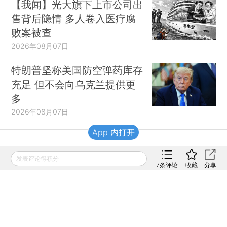
【我闻】光大旗下上市公司出
售背后隐情 多人卷入医疗腐
败案被查
2026年08月07日
特朗普坚称美国防空弹药库存
充足 但不会向乌克兰提供更
多
2026年08月07日
App 内打开
财新移动
发表评论得积分
7
条评论
收藏
分享
财新
财新周刊
Caixin