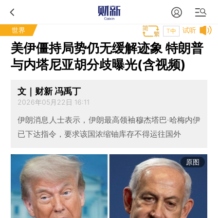
世界
试听
T中
美伊僵持局势仍无缓解迹象 特朗普
与内塔尼亚胡分歧曝光(含视频)
文｜财新 冯禹丁
2026年05月22日 16:11
伊朗消息人士表示，伊朗最高领袖穆杰塔巴·哈梅内伊
已下达指令，要求该国浓缩铀库存不得运往国外
原图