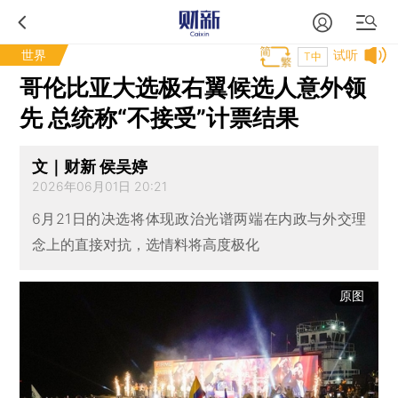
世界
试听
T中
哥伦比亚大选极右翼候选人意外领
先 总统称“不接受”计票结果
文｜财新 侯吴婷
2026年06月01日 20:21
6月21日的决选将体现政治光谱两端在内政与外交理
念上的直接对抗，选情料将高度极化
原图