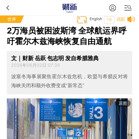
世界
English
试听
T中
2万海员被困波斯湾 全球航运界呼
吁霍尔木兹海峡恢复自由通航
文｜财新 岳跃 包志明 发自希腊雅典
2026年06月02日 07:39
波塞冬海事展聚焦霍尔木兹危机，欧盟与希腊反对将
海峡关闭和额外收费变成“新常态”
原图