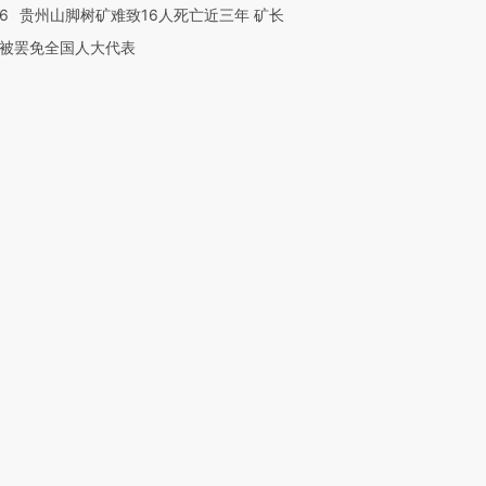
36
贵州山脚树矿难致16人死亡近三年 矿长
被罢免全国人大代表
”还是“人道危
湖北宜昌局部短时降雨
哈尔滨遭遇短时极端强降
撕裂西班牙
128毫米 紧急转移近
雨 3小时累计雨量超80毫
秘鲁纳斯
4000人
米
13人遇难
进第四届链博
【商旅对话】华住集团
技“链”接产
【特别呈现】寻找100种
CFO：不靠规模取胜，华
【特别呈
有意思的生活方式·第三对
住三大增长引擎是什么？
有意思的