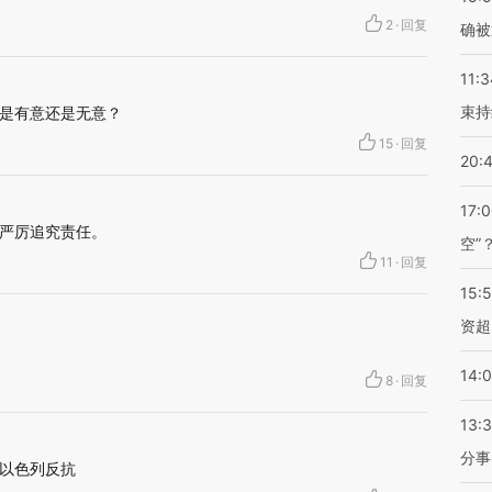
2
·
回复
确被
11:3
束持
是有意还是无意？
15
·
回复
20:
17:
严厉追究责任。
空”
11
·
回复
15:
资超
14:
8
·
回复
13:
分事
以色列反抗