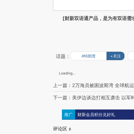
[财新双语通产品，是为有双语需
话题：
#特朗普
+关注
Loading...
上一篇：2万海员被困波斯湾 全球航
下一篇：美伊边谈边打相互袭击 以军
推广
财新会员积分兑好礼
评论区
8