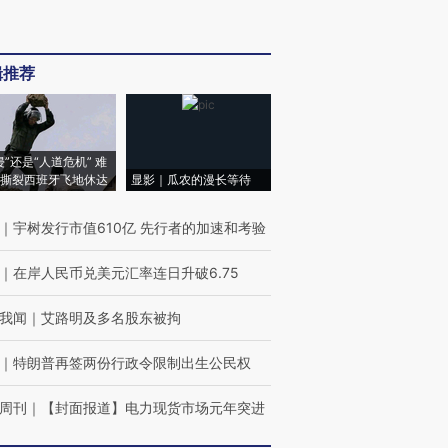
辑推荐
侵”还是“人道危机” 难
撕裂西班牙飞地休达
显影｜瓜农的漫长等待
｜
宇树发行市值610亿 先行者的加速和考验
｜
在岸人民币兑美元汇率连日升破6.75
我闻
｜
艾路明及多名股东被拘
｜
特朗普再签两份行政令限制出生公民权
周刊
｜
【封面报道】电力现货市场元年突进