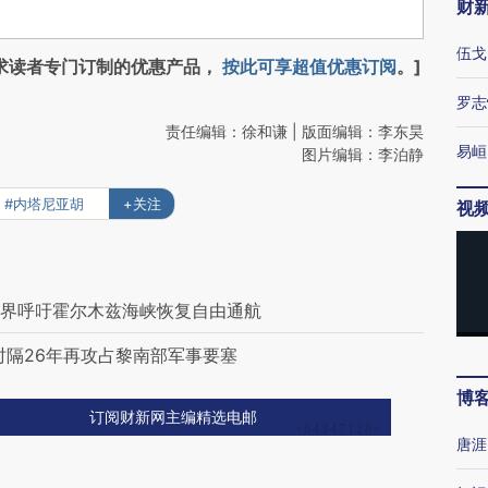
财
伍戈
求读者专门订制的优惠产品，
按此可享超值优惠订阅
。]
罗志
责任编辑：徐和谦 | 版面编辑：李东昊
易峘
图片编辑：李泊静
#内塔尼亚胡
+关注
视
运界呼吁霍尔木兹海峡恢复自由通航
时隔26年再攻占黎南部军事要塞
博
订阅财新网主编精选电邮
唐涯