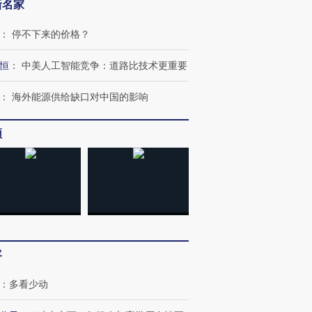
新名家
：
停不下来的价格？
恒
：
中美人工智能竞争：道路比技术更重要
：
海外能源供给缺口对中国的影响
频
客
：
多看少动