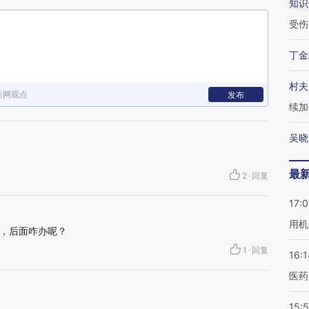
知识
受伤
丁金
村夫
新网观点
发布
续加
吴晓
最
2
·
回复
17:
用机
，后面咋办呢？
1
·
回复
16:1
医药
15:5