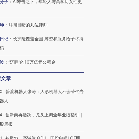
分子
：
AI冲击之下，年轻人与高学历女性更
坤
：
耳闻目睹的几位律师
日记
：
长护险覆盖全国 筹资和服务给予将持
码
波
：
“沉睡”的10万亿元公积金
新文章
00
普渡机器人张涛：人形机器人不会替代专
器人
4
创新药再活跃，龙头上调全年业绩指引｜
股周报
1
被爆炒、高溢价 QDII、国投白银LOF明