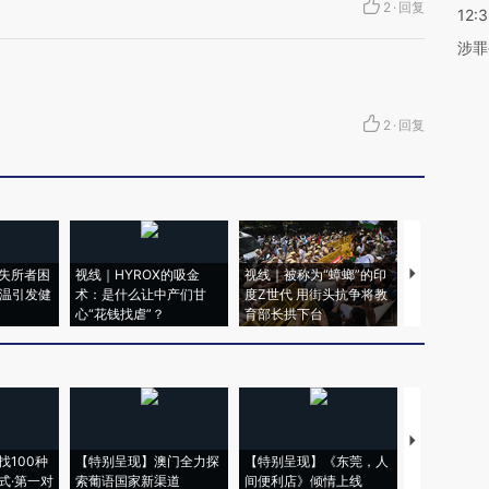
2
·
回复
12:
涉罪
2
·
回复
失所者困
视线｜HYROX的吸金
视线｜被称为“蟑螂”的印
视线｜“入侵
高温引发健
术：是什么让中产们甘
度Z世代 用街头抗争将教
机”？难民潮
心“花钱找虐”？
育部长拱下台
飞地休达
【推广】走
找100种
【特别呈现】澳门全力探
【特别呈现】《东莞，人
会，让数智科
式·第一对
索葡语国家新渠道
间便利店》倾情上线
业