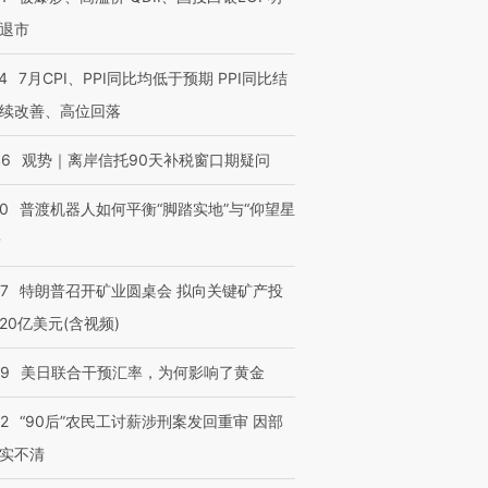
退市
4
7月CPI、PPI同比均低于预期 PPI同比结
续改善、高位回落
46
观势｜离岸信托90天补税窗口期疑问
00
普渡机器人如何平衡“脚踏实地”与“仰望星
？
57
特朗普召开矿业圆桌会 拟向关键矿产投
20亿美元(含视频)
09
美日联合干预汇率，为何影响了黄金
32
“90后”农民工讨薪涉刑案发回重审 因部
实不清