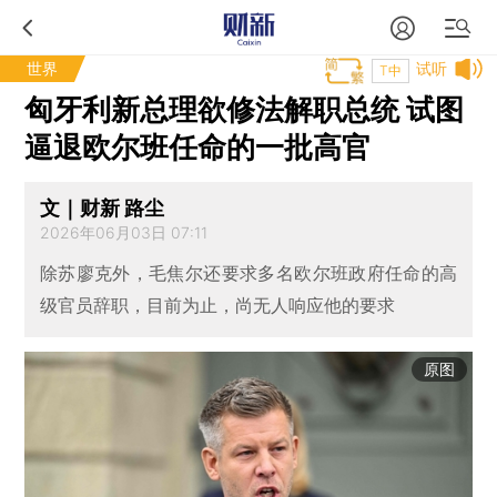
世界
试听
T中
匈牙利新总理欲修法解职总统 试图
逼退欧尔班任命的一批高官
文｜财新 路尘
2026年06月03日 07:11
除苏廖克外，毛焦尔还要求多名欧尔班政府任命的高
级官员辞职，目前为止，尚无人响应他的要求
原图