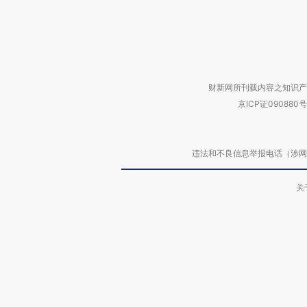
财新网所刊载内容之知识产
京ICP证090880号
违法和不良信息举报电话（涉网络暴力有
关