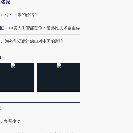
新名家
：
停不下来的价格？
恒
：
中美人工智能竞争：道路比技术更重要
：
海外能源供给缺口对中国的影响
频
客
：
多看少动