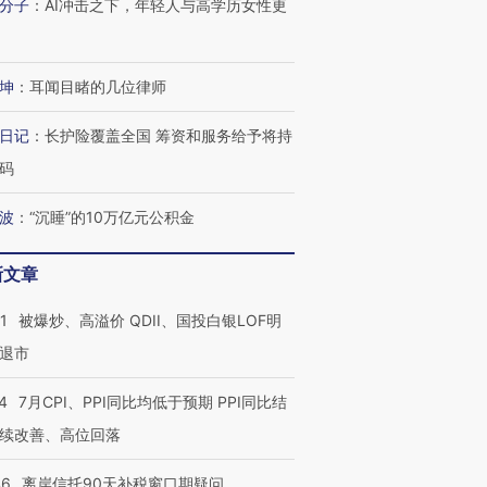
分子
：
AI冲击之下，年轻人与高学历女性更
坤
：
耳闻目睹的几位律师
日记
：
长护险覆盖全国 筹资和服务给予将持
码
波
：
“沉睡”的10万亿元公积金
新文章
1
被爆炒、高溢价 QDII、国投白银LOF明
退市
4
7月CPI、PPI同比均低于预期 PPI同比结
续改善、高位回落
46
离岸信托90天补税窗口期疑问