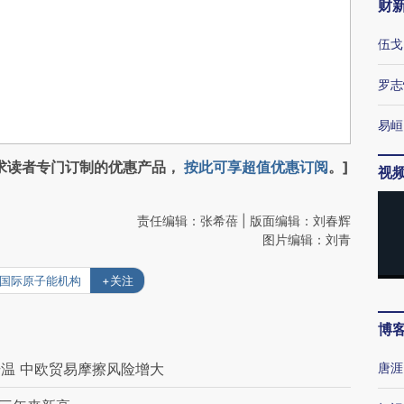
财
伍戈
罗志
易峘
求读者专门订制的优惠产品，
按此可享超值优惠订阅
。]
视
责任编辑：张希蓓 | 版面编辑：刘春辉
图片编辑：刘青
#国际原子能机构
+关注
博
温 中欧贸易摩擦风险增大
唐涯