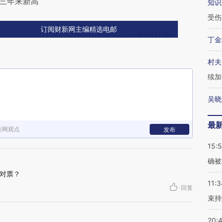
创三年来新高
知识
受伤
订阅财新网主编精选电邮
丁金
村夫
续加
吴晓
最
新网观点
发布
15:5
确被
对票？
11:3
·
回复
束持
20: