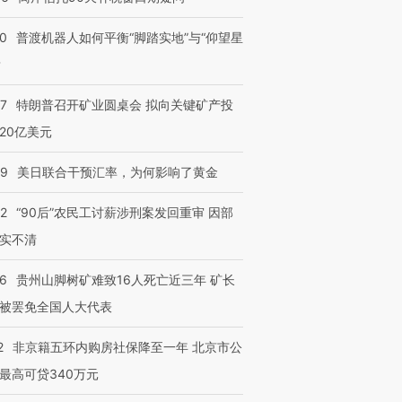
00
普渡机器人如何平衡“脚踏实地”与“仰望星
？
57
特朗普召开矿业圆桌会 拟向关键矿产投
20亿美元
”还是“人道危
湖北宜昌局部短时降雨
哈尔滨遭遇短时极端强降
09
美日联合干预汇率，为何影响了黄金
撕裂西班牙
128毫米 紧急转移近
雨 3小时累计雨量超80毫
秘鲁纳斯
4000人
米
13人遇难
32
“90后”农民工讨薪涉刑案发回重审 因部
实不清
36
贵州山脚树矿难致16人死亡近三年 矿长
进第四届链博
【商旅对话】华住集团
被罢免全国人大代表
技“链”接产
【特别呈现】寻找100种
CFO：不靠规模取胜，华
【特别呈
有意思的生活方式·第三对
住三大增长引擎是什么？
有意思的
2
非京籍五环内购房社保降至一年 北京市公
最高可贷340万元