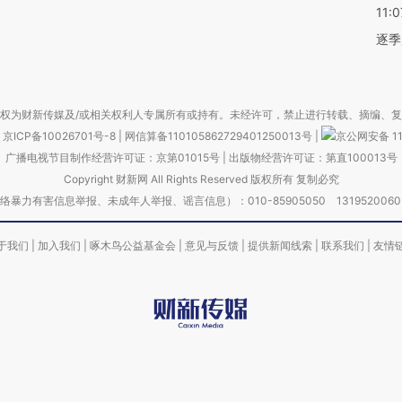
11:0
逐季
权为财新传媒及/或相关权利人专属所有或持有。未经许可，禁止进行转载、摘编、
京ICP备10026701号-8
|
网信算备110105862729401250013号
|
京公网安备 11
广播电视节目制作经营许可证：京第01015号
|
出版物经营许可证：第直100013号
Copyright 财新网 All Rights Reserved 版权所有 复制必究
害信息举报、未成年人举报、谣言信息）：010-85905050 13195200605 举报邮
于我们
|
加入我们
|
啄木鸟公益基金会
|
意见与反馈
|
提供新闻线索
|
联系我们
|
友情