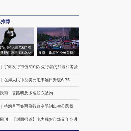
辑推荐
侵”还是“人道危机” 难
撕裂西班牙飞地休达
显影｜瓜农的漫长等待
｜
宇树发行市值610亿 先行者的加速和考验
｜
在岸人民币兑美元汇率连日升破6.75
我闻
｜
艾路明及多名股东被拘
｜
特朗普再签两份行政令限制出生公民权
周刊
｜
【封面报道】电力现货市场元年突进