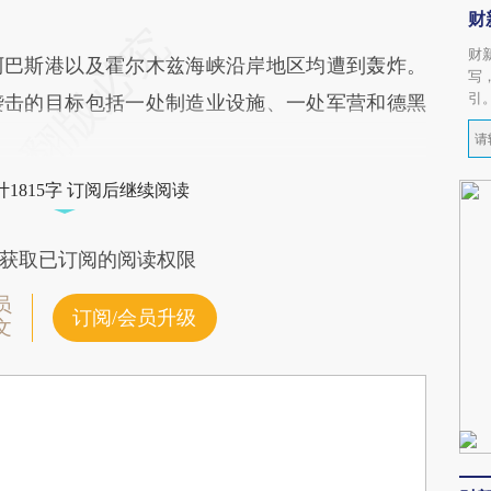
财
财
巴斯港以及霍尔木兹海峡沿岸地区均遭到轰炸。
写
引
袭击的目标包括一处制造业设施、一处军营和德黑
1815字 订阅后继续阅读
获取已订阅的阅读权限
员
订阅/会员升级
文