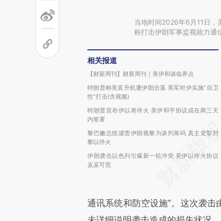
当地时间2026年6月11
称打击伊朗军事监视能力通
相关报道
【财新周刊】财新周刊｜美伊和谈临界点
特朗普称美直升机遭伊朗击落 美军对伊实施“自卫
性”打击(含视频)
特朗普宣布伊以将停火 美伊和平协议或在两三天
内签署
黎巴嫩总统谴责伊朗视黎为谈判筹码 真主党掣肘
黎以停火
伊朗袭击以色列引爆新一轮冲突 美伊以停火协议
岌岌可危
通讯系统和防空设施”。这次袭击
未详细说明袭击造成的损失状况。