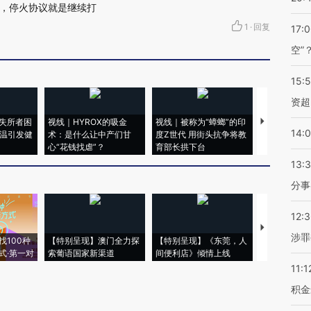
，停火协议就是继续打
1
·
回复
17:
空”
15:
资超
失所者困
视线｜HYROX的吸金
视线｜被称为“蟑螂”的印
视线｜“入侵
14:
高温引发健
术：是什么让中产们甘
度Z世代 用街头抗争将教
机”？难民潮
心“花钱找虐”？
育部长拱下台
飞地休达
13:
分事
12:
【推广】走
涉罪
找100种
【特别呈现】澳门全力探
【特别呈现】《东莞，人
会，让数智科
式·第一对
索葡语国家新渠道
间便利店》倾情上线
业
11:1
积金