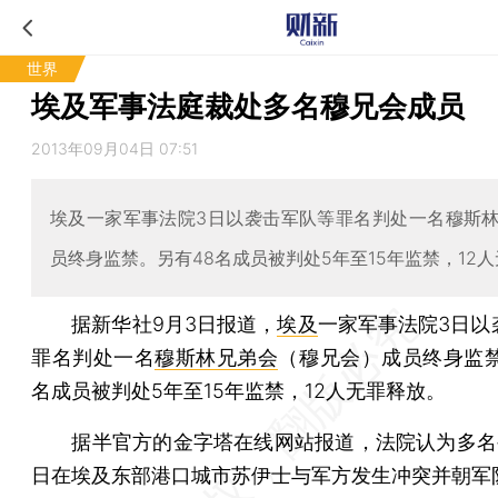
世界
埃及军事法庭裁处多名穆兄会成员
2013年09月04日 07:51
埃及一家军事法院3日以袭击军队等罪名判处一名穆斯
员终身监禁。另有48名成员被判处5年至15年监禁，12
据新华社9月3日报道，
埃及
一家军事法院3日以
罪名判处一名
穆斯林兄弟会
（穆兄会）成员终身监禁
名成员被判处5年至15年监禁，12人无罪释放。
据半官方的金字塔在线网站报道，法院认为多名被
日在埃及东部港口城市苏伊士与军方发生冲突并朝军