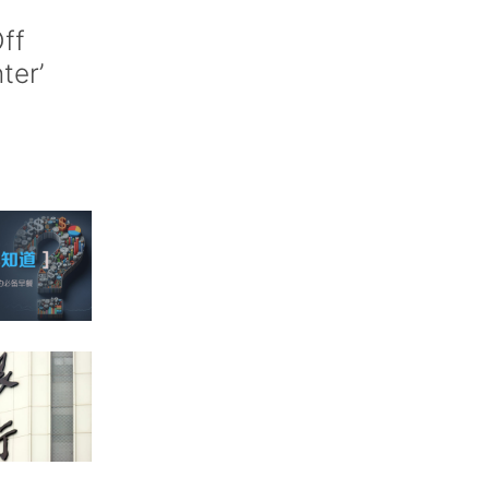
ff
nter’