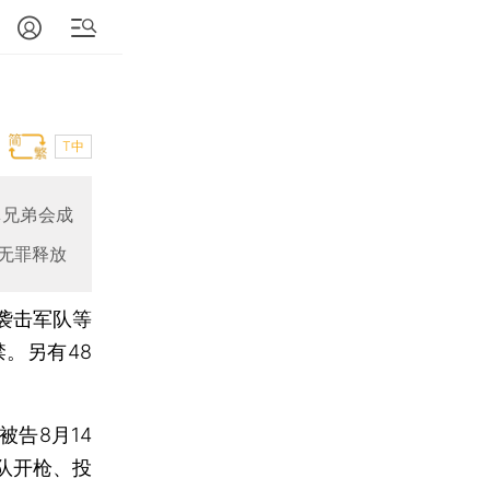
T中
林兄弟会成
人无罪释放
袭击军队等
。另有48
告8月14
队开枪、投