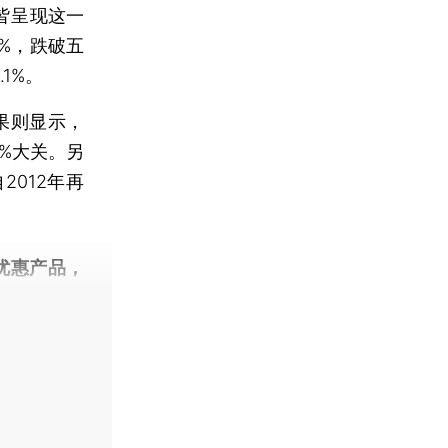
皆呈现这一
%，跌破五
1%。
果则显示，
%大关。另
012年再
优惠产品，