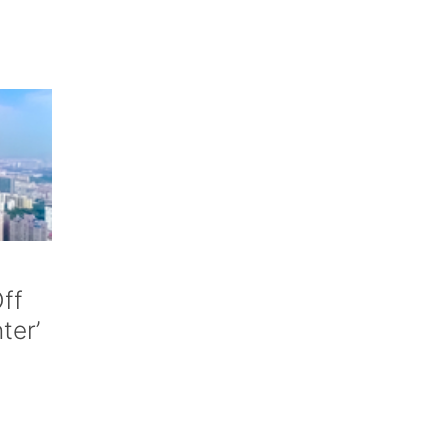
ff
nter’