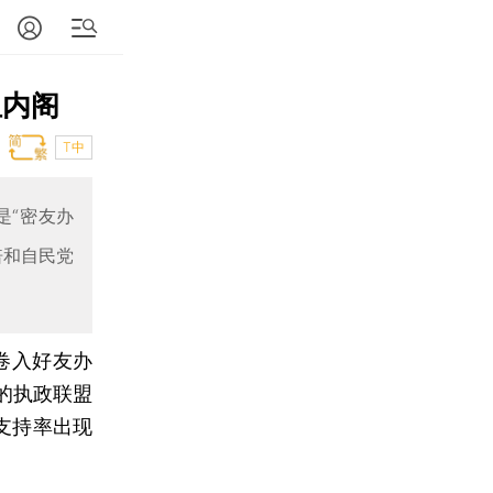
组内阁
T中
是“密友办
倍和自民党
卷入好友办
的执政联盟
支持率出现