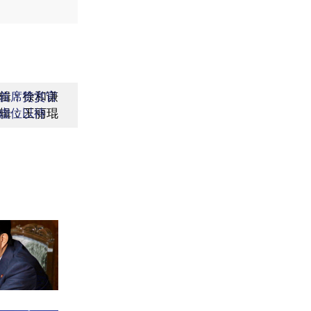
辑：徐和谦
首席赞赏官
辑：王丽琨
虚位以待