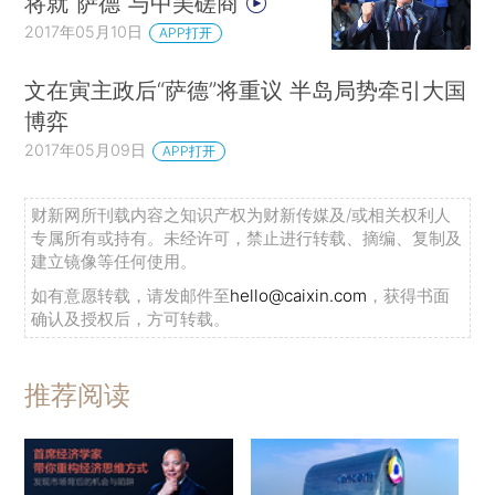
将就“萨德”与中美磋商
2017年05月10日
APP打开
文在寅主政后“萨德”将重议 半岛局势牵引大国
博弈
2017年05月09日
APP打开
财新网所刊载内容之知识产权为财新传媒及/或相关权利人
专属所有或持有。未经许可，禁止进行转载、摘编、复制及
建立镜像等任何使用。
如有意愿转载，请发邮件至
hello@caixin.com
，获得书面
确认及授权后，方可转载。
推荐阅读