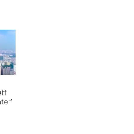
ff
nter’