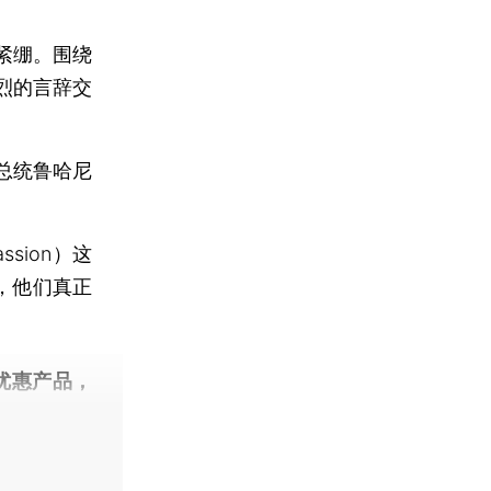
紧绷。围绕
烈的言辞交
总统鲁哈尼
sion）这
，他们真正
优惠产品，