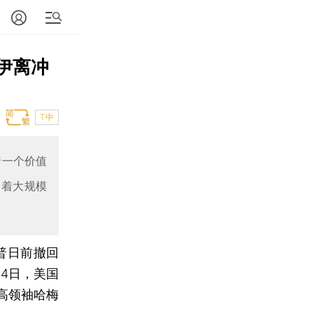
伊离冲
T中
着一个价值
制着大规模
普日前撤回
4日，美国
高领袖哈梅