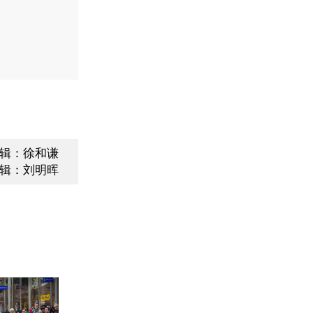
辑：徐和谦
辑：刘明晖