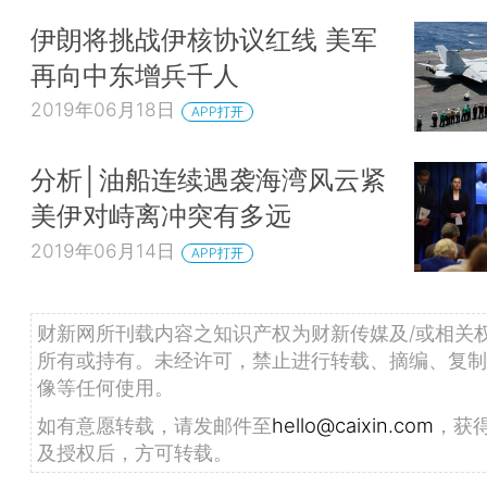
伊朗将挑战伊核协议红线 美军
再向中东增兵千人
2019年06月18日
APP打开
分析│油船连续遇袭海湾风云紧
美伊对峙离冲突有多远
2019年06月14日
APP打开
财新网所刊载内容之知识产权为财新传媒及/或相关
所有或持有。未经许可，禁止进行转载、摘编、复制
像等任何使用。
如有意愿转载，请发邮件至
hello@caixin.com
，获
及授权后，方可转载。