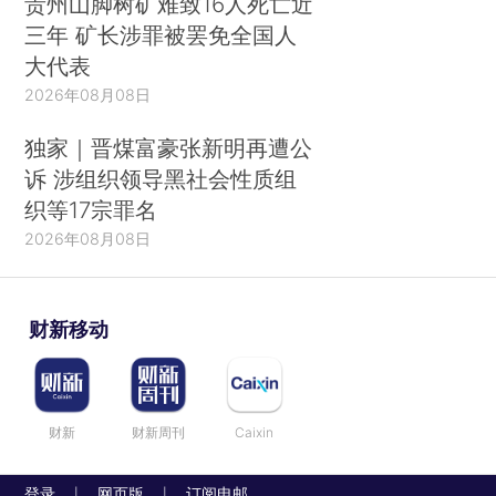
贵州山脚树矿难致16人死亡近
三年 矿长涉罪被罢免全国人
大代表
2026年08月08日
独家｜晋煤富豪张新明再遭公
诉 涉组织领导黑社会性质组
织等17宗罪名
2026年08月08日
财新移动
财新
财新周刊
Caixin
登录
网页版
订阅电邮
|
|