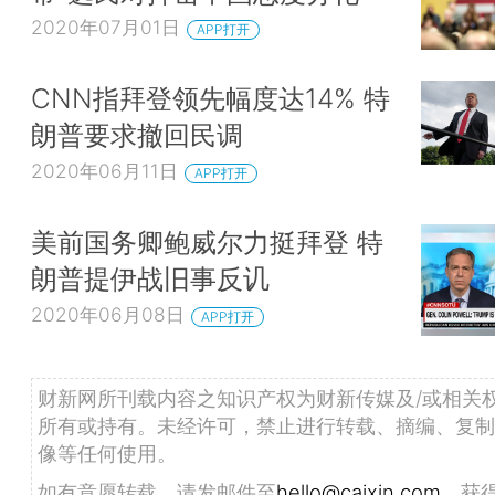
2020年07月01日
APP打开
CNN指拜登领先幅度达14% 特
朗普要求撤回民调
2020年06月11日
APP打开
美前国务卿鲍威尔力挺拜登 特
朗普提伊战旧事反讥
2020年06月08日
APP打开
财新网所刊载内容之知识产权为财新传媒及/或相关
所有或持有。未经许可，禁止进行转载、摘编、复制
像等任何使用。
如有意愿转载，请发邮件至
hello@caixin.com
，获