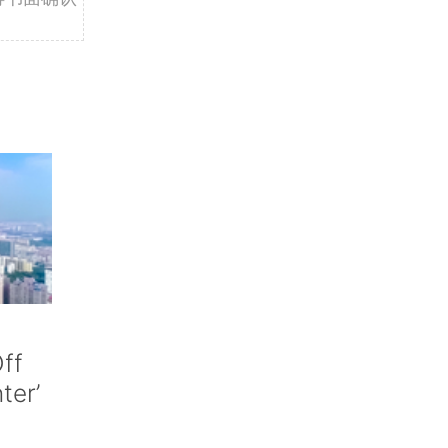
ff
nter’