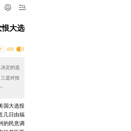
饮恨大选
试听
中
出决定的选
；三是对投
”
的美国大选投
近几日由福
州的民意调