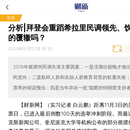
世界
分析|拜登会重蹈希拉里民调领先、
的覆辙吗？
2020年07月27日 18:30
T
2016年摇摆州民调失准主要因素，一是没测出较晚才做
民意向；二是取样人群和实际人群教育背景的权重失衡
票率的错误预估；四是当年存在一批“隐匿的特朗普支持者
【财新网】（实习记者 白云鹏）
距离11月3日
票日，已进入最后倒数100天的选举冲刺阶段。而最
克斯新闻公司、奎尼派克大学等机构公布的部分摇摆