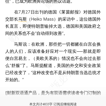
往”，已成为欧洲舆论场的热议话题。
在7月27日出刊的德国《莱茵邮报》对德国外
交部长
马斯
（Heiko Mass）的采访中，这位德国外
长直言，即便特朗普输掉大选，德国和美国政府之
间的关系也不会“自动得到改善”。
马斯说：在欧洲，那些把一切都赌在白宫会换
人的人们，应该准备好应对一个现实──那就是即
便白宫易主，（美欧关系的）情况也不会向过去那
么“舒服”了。马斯提醒道，美国的外交和安全政策
已经改变了，“这种改变也不是从特朗普当选总统才
开始的。”
[财新双语通产品，是为有双语需求读者专门订制的
优惠产品，
按此可享超值优惠订阅
。]
本文共计4033字 订阅后继续阅读