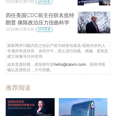
2020年07月17日
APP打开
四任美国CDC前主任联名批特
朗普 痛陈政治压力扭曲科学
2020年07月15日
APP打开
财新网所刊载内容之知识产权为财新传媒及/或相关权利人
专属所有或持有。未经许可，禁止进行转载、摘编、复制及
建立镜像等任何使用。
如有意愿转载，请发邮件至
hello@caixin.com
，获得书面
确认及授权后，方可转载。
推荐阅读