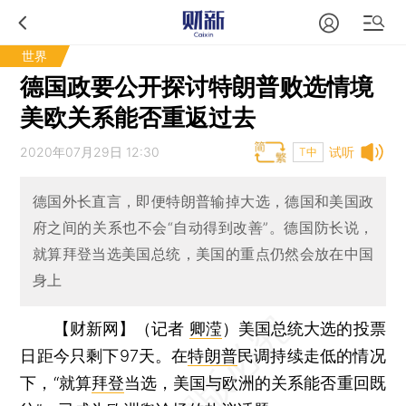
世界
德国政要公开探讨特朗普败选情境
美欧关系能否重返过去
2020年07月29日 12:30
试听
T中
德国外长直言，即便特朗普输掉大选，德国和美国政
府之间的关系也不会“自动得到改善”。德国防长说，
就算拜登当选美国总统，美国的重点仍然会放在中国
身上
【财新网】（记者
卿滢
）
美国总统大选的投票
日距今只剩下97天。在
特朗普
民调持续走低的情况
下，“就算
拜登
当选，美国与欧洲的关系能否重回既