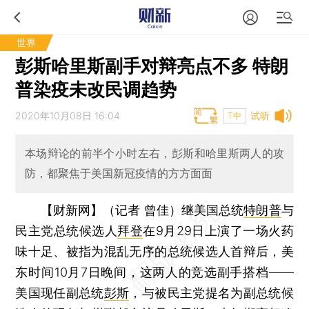
世界
彭斯哈里斯副手对辩亮点不多 特朗
普染疫未改民调趋势
2020年10月08日 16:04
试听
T中
本场辩论的前半个小时左右，彭斯和哈里斯两人的攻
防，都聚焦于美国新冠疫情的方方面面
【财新网】（记者 曾佳）
继美国总统
特朗普
与
民主党总统候选人
拜登
在9月29日上演了一场火药
味十足、被指为混乱无序的总统候选人首辩后，美
东时间10月7日晚间，这两人的竞选副手搭档——
美国现任副总统
彭斯
，与被民主党提名为副总统候