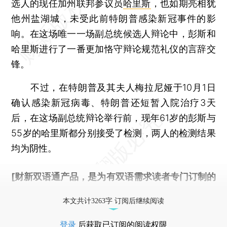
选人的现任加州联邦参议员
哈里斯
，也如期亮相犹
他州盐湖城，未受此前特朗普感染新冠事件的影
响。在这场唯一一场副总统候选人辩论中，彭斯和
哈里斯进行了一番更加恪守辩论规范礼仪的言辞交
锋。
不过，在特朗普及其夫人梅拉尼娅于10月1日
确认感染新冠病毒、特朗普还短暂入院治疗3天
后，在这场副总统辩论举行前，现年61岁的彭斯与
55岁的哈里斯都分别接受了检测，两人的检测结果
均为阴性。
[财新双语通产品，是为有双语需求读者专门订制的
优惠产品，
按此可享超值优惠订阅
。]
本文共计3263字 订阅后继续阅读
登录
后获取已订阅的阅读权限