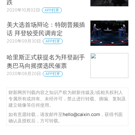
跌
2020年10月02日
APP打开
美大选首场辩论：特朗普频插
话 拜登较受民调肯定
2020年09月30日
APP打开
哈里斯正式获提名为拜登副手
奥巴马向摇摆选民催票
2020年08月20日
APP打开
财新网所刊载内容之知识产权为财新传媒及/或相关权利人
专属所有或持有。未经许可，禁止进行转载、摘编、复制及
建立镜像等任何使用。
如有意愿转载，请发邮件至
hello@caixin.com
，获得书面
确认及授权后，方可转载。