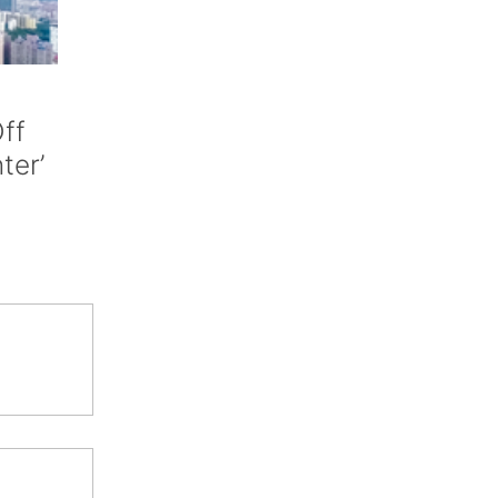
ff
nter’