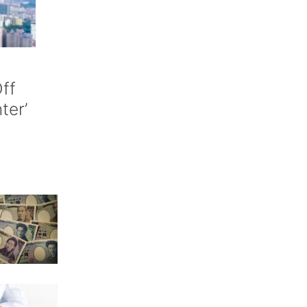
ff
nter’