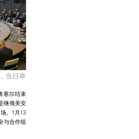
尔，当日举
鲁塞尔结束
是继俄美安
。1月13
全与合作组