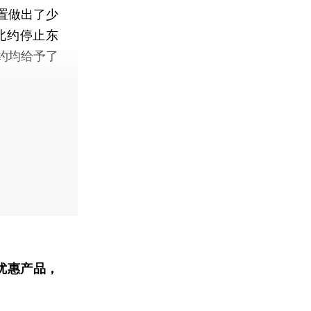
置做出了少
北约停止东
约均给予了
优惠产品，