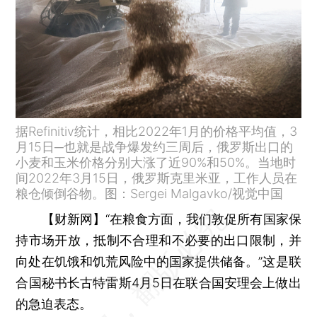
据Refinitiv统计，相比2022年1月的价格平均值，3
月15日─也就是战争爆发约三周后，俄罗斯出口的
小麦和玉米价格分别大涨了近90%和50%。当地时
间2022年3月15日，俄罗斯克里米亚，工作人员在
粮仓倾倒谷物。图：Sergei Malgavko/视觉中国
【财新网】
“在粮食方面，我们敦促所有国家保
持市场开放，抵制不合理和不必要的出口限制，并
向处在饥饿和饥荒风险中的国家提供储备。”这是联
合国秘书长古特雷斯4月5日在联合国安理会上做出
的急迫表态。