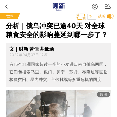
世界
试听
T中
分析｜俄乌冲突已逾40天 对全球
粮食安全的影响蔓延到哪一步了？
文｜财新 曾佳 井豫涵
2022年04月07日 12:51
有15个非洲国家超过一半的小麦进口来自俄乌两国，
它们包括索马里、也门、贝宁、苏丹、布隆迪等面临
极度贫困、暴力冲突、气候挑战等多重危机的国度
原图