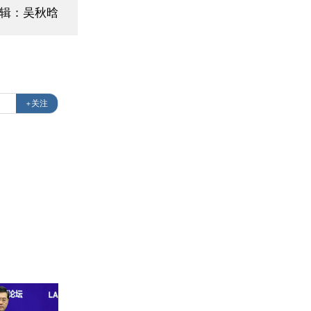
编辑：吴秋晗
+关注