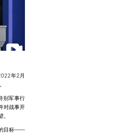
022年2月
。
特别军事行
并对战事开
望。
的目标——