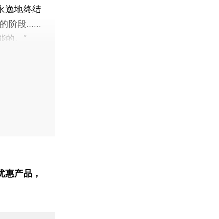
永逸地终结
的阶段……
能的。”
优惠产品，