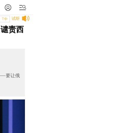
试听
T中
 谴责西
——要让俄