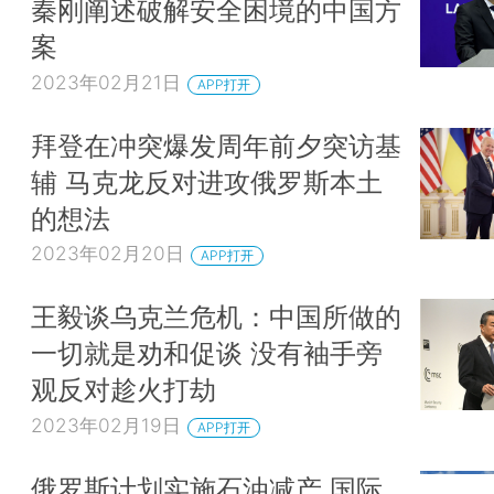
秦刚阐述破解安全困境的中国方
案
2023年02月21日
APP打开
拜登在冲突爆发周年前夕突访基
辅 马克龙反对进攻俄罗斯本土
的想法
2023年02月20日
APP打开
王毅谈乌克兰危机：中国所做的
一切就是劝和促谈 没有袖手旁
观反对趁火打劫
2023年02月19日
APP打开
俄罗斯计划实施石油减产 国际