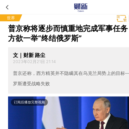
世界
普京称将逐步而慎重地完成军事任务
方欲一举“终结俄罗斯”
文｜财新 路尘
2023年02月21日 21:14
普京还称，西方精英并不隐瞒其在乌克兰局势上的目标
罗斯遭受战略失败
订阅后播放完整视频