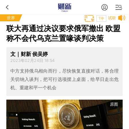
世界
试听
T中
联大再通过决议要求俄军撤出 欧盟
称不会代乌克兰置喙谈判决策
文｜财新 侯吴婷
2023年02月24日 18:54
中方支持俄乌相向而行，尽快恢复直接对话，将合理
关切纳入谈判，把可行选项摆上桌面，给早日走出危
机、重建和平一个机会
原图