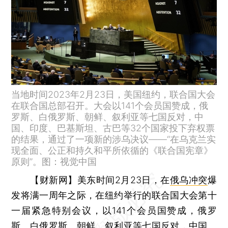
当地时间2023年2月23日，美国纽约，联合国大会
在联合国总部召开。大会以141个会员国赞成，俄
罗斯、白俄罗斯、朝鲜、叙利亚等七国反对，中
国、印度、巴基斯坦、古巴等32个国家投下弃权票
的结果，通过了一项新的涉乌决议——“在乌克兰实
现全面、公正和持久和平所依循的《联合国宪章》
原则”。图：视觉中国
【财新网】
美东时间2月23日，在
俄乌冲突
爆
发将满一周年之际，在纽约举行的联合国大会第十
一届紧急特别会议，以141个会员国赞成，俄罗
斯、白俄罗斯、朝鲜、叙利亚等七国反对，中国、