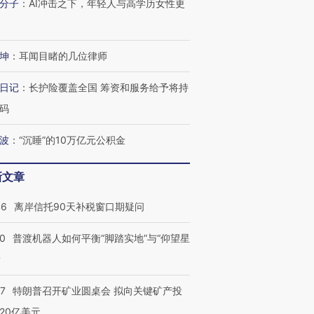
分子
：
AI冲击之下，年轻人与高学历女性更
坤
：
耳闻目睹的几位律师
日记
：
长护险覆盖全国 筹资和服务给予将持
码
波
：
“沉睡”的10万亿元公积金
新文章
46
离岸信托90天补税窗口期疑问
00
普渡机器人如何平衡“脚踏实地”与“仰望星
？
57
特朗普召开矿业圆桌会 拟向关键矿产投
20亿美元