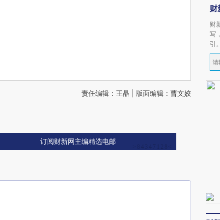
财
财
写
引
责任编辑：王晶 | 版面编辑：曹文姣
订阅财新网主编精选电邮