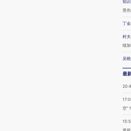
知识
受伤
丁金
村夫
续加
吴晓
最
20:
17:
空”
15:
资超