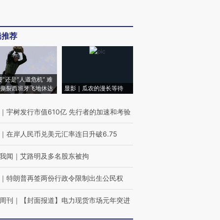
辑推荐
侵”还是“人道危机” 难
撕裂西班牙飞地休达
显影｜瓜农的漫长等待
｜
宇树发行市值610亿 先行者的加速和考验
｜
在岸人民币兑美元汇率连日升破6.75
我闻
｜
艾路明及多名股东被拘
｜
特朗普再签两份行政令限制出生公民权
周刊
｜
【封面报道】电力现货市场元年突进