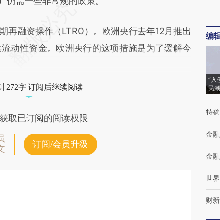
）仍需一些非常规的政策。”
融资操作（LTRO）。欧洲央行去年12月推出
编
供流动性资金。欧洲央行的这项措施是为了缓解今
“入
计272字 订阅后继续阅读
民潮
特稿
获取已订阅的阅读权限
金融
员
订阅/会员升级
文
金融
世界
财新