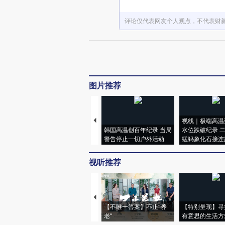
评论仅代表网友个人观点，不代表财
图片推荐
视线｜极端高温
韩国高温创百年纪录 当局
水位跌破纪录 
警告停止一切户外活动
猛犸象化石接连
视听推荐
【不唯一答案】不止“养
【特别呈现】寻
老”
有意思的生活方