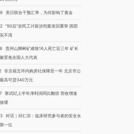
09
美日联合干预汇率，为何影响了黄金
32
“90后”农民工讨薪涉刑案发回重审 因部
实不清
36
贵州山脚树矿难致16人死亡近三年 矿长
被罢免全国人大代表
2
非京籍五环内购房社保降至一年 北京市公
最高可贷340万元
7
寒武纪上半年净利润同比翻倍 营收增速
放缓
53
对话｜邱仁宗：临床研究参与者的安全永
第一位