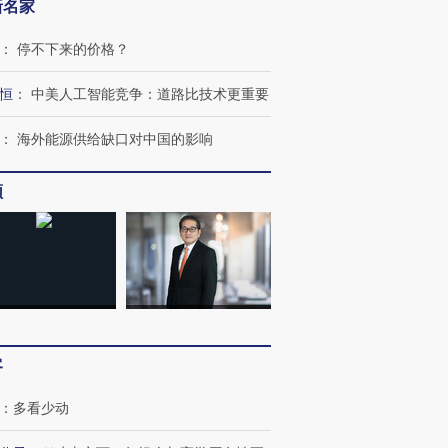
新名家
：
停不下来的价格？
恒
：
中美人工智能竞争：道路比技术更重要
：
海外能源供给缺口对中国的影响
频
跨国走私7万
视线｜被称为“蟑螂”的印
视线｜“入侵”还是“人道危
检体内含3种
度Z世代 用街头抗争将教
机”？难民潮撕裂西班牙
秘鲁纳斯
育部长拱下台
飞地休达
13人遇难
客
进第四届链博
【商旅对话】华住集团
：
多看少动
技“链”接产
【特别呈现】寻找100种
CFO：不靠规模取胜，华
【特别呈
有意思的生活方式·第三对
住三大增长引擎是什么？
有意思的