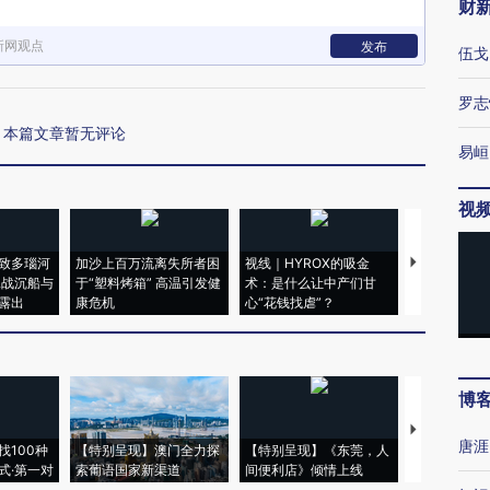
财
新网观点
发布
伍戈
罗志
本篇文章暂无评论
易峘
视
致多瑙河
加沙上百万流离失所者困
视线｜HYROX的吸金
马航飞行员
二战沉船与
于“塑料烤箱” 高温引发健
术：是什么让中产们甘
粒摇头丸 尿
露出
康危机
心“花钱找虐”？
毒品
博
【推广】走
唐涯
找100种
【特别呈现】澳门全力探
【特别呈现】《东莞，人
会，让数智科
式·第一对
索葡语国家新渠道
间便利店》倾情上线
业