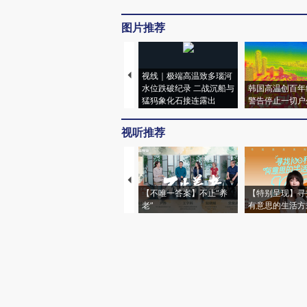
图片推荐
视线｜极端高温致多瑙河
水位跌破纪录 二战沉船与
韩国高温创百年
猛犸象化石接连露出
警告停止一切户
视听推荐
【不唯一答案】不止“养
【特别呈现】寻
老”
有意思的生活方