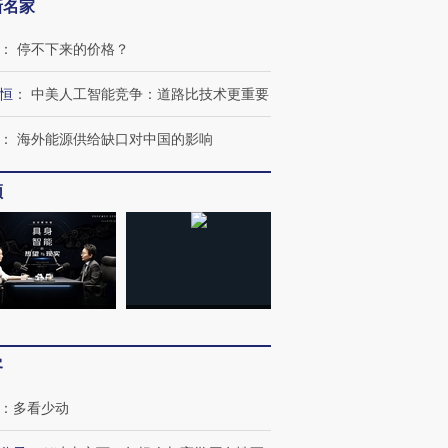
新名家
：
停不下来的价格？
恒
：
中美人工智能竞争：道路比技术更重要
跨国走私7万
视线｜HY
检体内含3种
泽连斯基密集出访美英 索
秘鲁纳斯卡观光飞机坠毁
术：是什
：
海外能源供给缺口对中国的影响
要防空导弹“救急”
13人遇难
心“花钱找
频
进第四届链博
【商旅对话】华住集团
技“链”接产
【特别呈现】寻找100种
CFO：不靠规模取胜，华
【特别呈
有意思的生活方式·第三对
住三大增长引擎是什么？
有意思的
客
：
多看少动