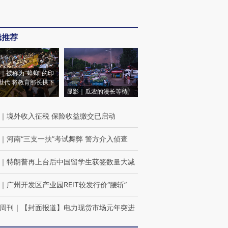
辑推荐
｜被称为“蟑螂”的印
世代 将教育部长拱下
显影｜瓜农的漫长等待
｜
境外收入征税 保险收益缴交已启动
｜
河南“三支一扶”考试舞弊 警方介入侦查
｜
特朗普再上台后中国留学生获签数量大减
｜
广州开发区产业园REIT较发行价“腰斩”
周刊
｜
【封面报道】电力现货市场元年突进