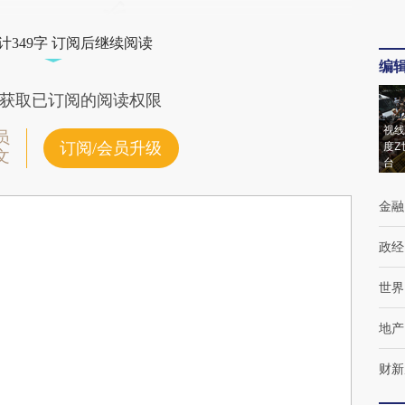
计349字 订阅后继续阅读
编
获取已订阅的阅读权限
视线
员
订阅/会员升级
度Z
文
台
金融
政经
世界
地产
财新