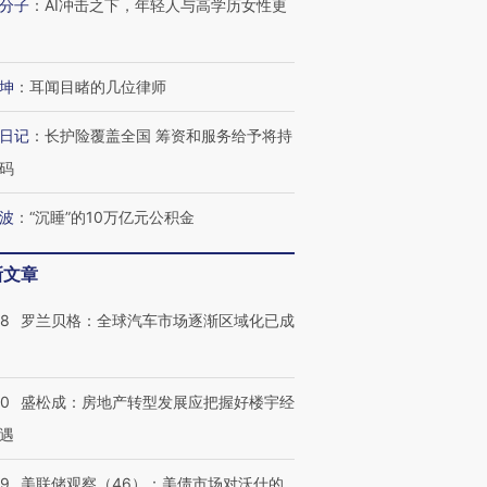
分子
：
AI冲击之下，年轻人与高学历女性更
坤
：
耳闻目睹的几位律师
日记
：
长护险覆盖全国 筹资和服务给予将持
码
波
：
“沉睡”的10万亿元公积金
新文章
58
罗兰贝格：全球汽车市场逐渐区域化已成
50
盛松成：房地产转型发展应把握好楼宇经
遇
39
美联储观察（46）：美债市场对沃什的