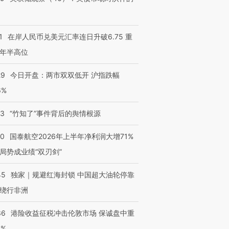
1
在岸人民币兑美元汇率连日升破6.75 重
年半高位
29
今日开盘：两市双双低开 沪指跌幅
6%
13
“竹知了”事件背后的舆情根源
10
国泰航空2026年上半年净利润大增71%
局势成业绩“双刃剑”
45
独家｜规避红海封锁 中国超大油轮停靠
绕行非洲
36
港险收益征税冲击伦敦市场 保诚盘中重
3%