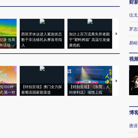
财
伍戈
罗志
西班牙休达进入紧急状态
加沙上百万流离失所者困
马航飞行员
纪录 当局
数千非法移民从摩洛哥闯
于“塑料烤箱” 高温引发健
粒摇头丸 尿
易峘
外活动
入
康危机
毒品
视
【推广】走
找100种
【特别呈现】澳门全力探
【特别呈现】《东莞，人
会，让数智科
式·第一对
索葡语国家新渠道
间便利店》倾情上线
业
博
唐涯