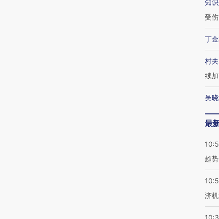
知识
受伤
丁金
村夫
续加
吴晓
最
10:
趋势
10:
济机
10: