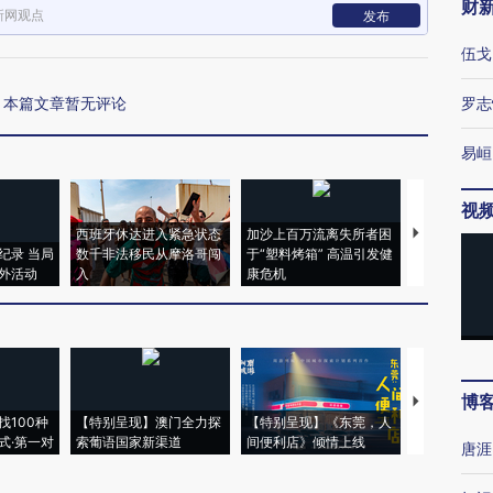
财
新网观点
发布
伍戈
本篇文章暂无评论
罗志
易峘
视
西班牙休达进入紧急状态
加沙上百万流离失所者困
视线｜HYR
纪录 当局
数千非法移民从摩洛哥闯
于“塑料烤箱” 高温引发健
术：是什么
外活动
入
康危机
心“花钱找虐
博
【推广】走
找100种
【特别呈现】澳门全力探
【特别呈现】《东莞，人
会，让数智科
式·第一对
索葡语国家新渠道
间便利店》倾情上线
业
唐涯