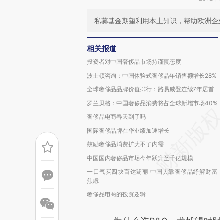
私募基金期望利用本土知识，帮助欧洲企
相关报道
投资者对中国奢侈品市场持谨慎态度
波士顿咨询：中国体验式奢侈品年销售额增长28%
全球奢侈品品牌价值排行：路易威登连续7年居首
罗兰贝格：中国奢侈品消费将占全球新增市场40%
奢侈品电商春天到了吗
国际奢侈品牌在华业绩加速增长
鼓励奢侈品消费扩大不了内需
中国国内奢侈品市场今年跃升至千亿规模
一口气买四块百达翡丽 中国人靠奢侈品纾解财富
焦虑
奢侈品电商的投资逻辑