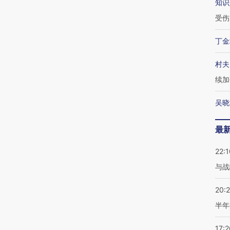
知识
受伤
丁金
村夫
续加
吴晓
最
22:1
与战
20:
半年
17:2