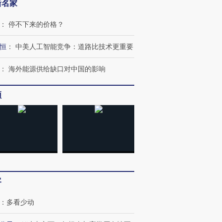
新名家
：
停不下来的价格？
恒
：
中美人工智能竞争：道路比技术更重要
：
海外能源供给缺口对中国的影响
频
OX的吸金
马航飞行员跨国走私7万
视线｜被称为“蟑螂”的印
让中产们甘
粒摇头丸 尿检体内含3种
度Z世代 用街头抗争将教
秘鲁纳斯
”？
毒品
育部长拱下台
13人遇难
客
进第四届链博
【商旅对话】华住集团
技“链”接产
【特别呈现】寻找100种
CFO：不靠规模取胜，华
【特别呈
有意思的生活方式·第三对
住三大增长引擎是什么？
有意思的
：
多看少动