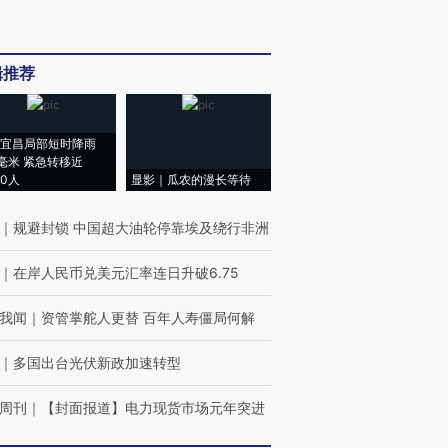
辑推荐
宜昌局部短时降雨
8毫米 紧急转移近
00人
显影｜瓜农的漫长等待
｜
规避封锁 中国超大油轮停靠埃及绕行非洲
｜
在岸人民币兑美元汇率连日升破6.75
我闻
｜
资管掌舵人更替 百年人寿僵局何解
｜
多国出台光伏新政加速转型
周刊
｜
【封面报道】电力现货市场元年突进