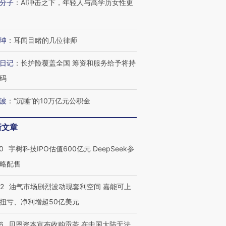
分子
：
AI冲击之下，年轻人与高学历女性更
坤
：
耳闻目睹的几位律师
日记
：
长护险覆盖全国 筹资和服务给予将持
码
波
：
“沉睡”的10万亿元公积金
新文章
0
宇树科技IPO估值600亿元 DeepSeek参
略配售
22
油气市场剧烈波动现套利空间 嘉能可上
扭亏、净利增超50亿美元
6
贝恩资本宣布收购贡茶 在中国大陆无法