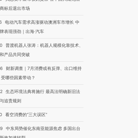
商标后退出市场
6
电动汽车需求高涨驱动澳洲车市增长 中
牌表现强劲｜出海·汽车
00
普渡机器人张涛：机器人规模化靠技术、
和产品共同突破
56
财新调查｜7月消费或有反弹、出口维持
 受哪些因素带动？
42
生态环境法典将施行 最高法明确新旧法
与追责规则
0
看空消费的“三大误区”
59
中东局势催化东南亚能源焦虑 多国出台
新政加速转型