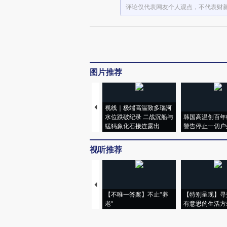
评论仅代表网友个人观点，不代表财
图片推荐
视线｜极端高温致多瑙河
水位跌破纪录 二战沉船与
韩国高温创百年
猛犸象化石接连露出
警告停止一切户
视听推荐
【不唯一答案】不止“养
【特别呈现】寻
老”
有意思的生活方