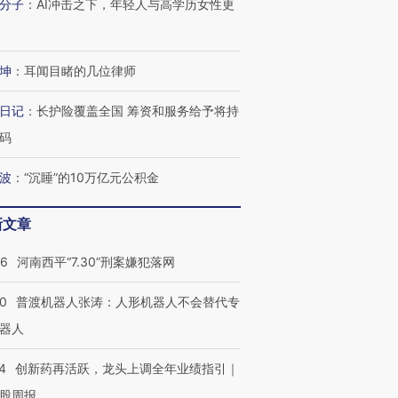
分子
：
AI冲击之下，年轻人与高学历女性更
坤
：
耳闻目睹的几位律师
日记
：
长护险覆盖全国 筹资和服务给予将持
码
波
：
“沉睡”的10万亿元公积金
新文章
26
河南西平“7.30”刑案嫌犯落网
00
普渡机器人张涛：人形机器人不会替代专
器人
4
创新药再活跃，龙头上调全年业绩指引｜
股周报