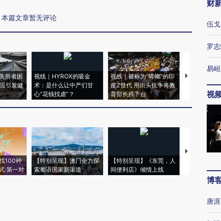
财
本篇文章暂无评论
伍戈
罗志
易峘
失所者困
视线｜HYROX的吸金
视线｜被称为“蟑螂”的印
视线｜“入侵
高温引发健
术：是什么让中产们甘
度Z世代 用街头抗争将教
机”？难民潮
视
心“花钱找虐”？
育部长拱下台
飞地休达
【推广】走
找100种
【特别呈现】澳门全力探
【特别呈现】《东莞，人
会，让数智科
式·第一对
索葡语国家新渠道
间便利店》倾情上线
业
博
唐涯