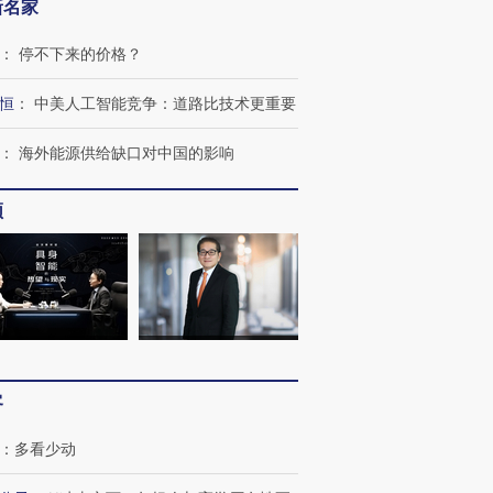
新名家
：
停不下来的价格？
恒
：
中美人工智能竞争：道路比技术更重要
：
海外能源供给缺口对中国的影响
”还是“人道危
湖北宜昌局部短时降雨
哈尔滨遭遇短时极端强降
撕裂西班牙
128毫米 紧急转移近
雨 3小时累计雨量超80毫
秘鲁纳斯
频
4000人
米
13人遇难
进第四届链博
【商旅对话】华住集团
技“链”接产
【特别呈现】寻找100种
CFO：不靠规模取胜，华
【特别呈
有意思的生活方式·第三对
住三大增长引擎是什么？
有意思的
客
：
多看少动