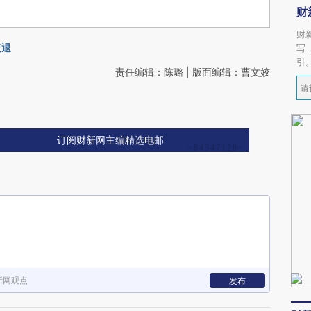
财
财
衰退
写
引
责任编辑：陈璐 | 版面编辑：曹文姣
订阅财新网主编精选电邮
新网观点
发布