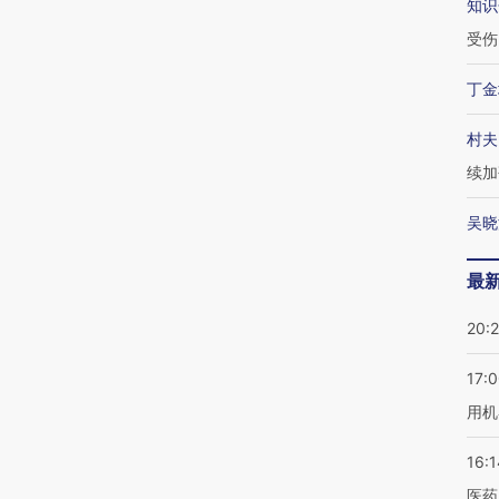
知识
受伤
丁金
村夫
续加
吴晓
最
20:
17:
用机
16:1
医药