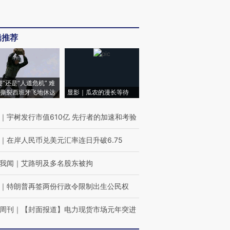
辑推荐
侵”还是“人道危机” 难
撕裂西班牙飞地休达
显影｜瓜农的漫长等待
｜
宇树发行市值610亿 先行者的加速和考验
｜
在岸人民币兑美元汇率连日升破6.75
我闻
｜
艾路明及多名股东被拘
｜
特朗普再签两份行政令限制出生公民权
周刊
｜
【封面报道】电力现货市场元年突进