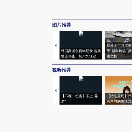
图片推荐
加沙上百万流离
韩国高温创百年纪录 当局
于“塑料烤箱” 
警告停止一切户外活动
康危机
视听推荐
【不唯一答案】不止“养
【特别呈现】寻
老”
有意思的生活方