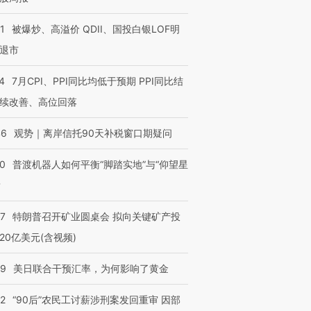
1
被爆炒、高溢价 QDII、国投白银LOF明
退市
4
7月CPI、PPI同比均低于预期 PPI同比结
续改善、高位回落
46
观势｜离岸信托90天补税窗口期疑问
00
普渡机器人如何平衡“脚踏实地”与“仰望星
？
57
特朗普召开矿业圆桌会 拟向关键矿产投
20亿美元(含视频)
09
美日联合干预汇率，为何影响了黄金
32
“90后”农民工讨薪涉刑案发回重审 因部