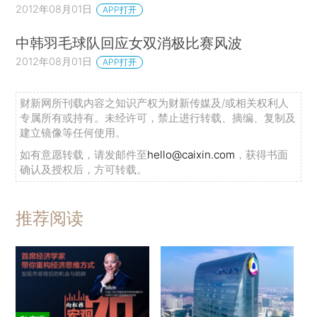
2012年08月01日
APP打开
中韩羽毛球队回应女双消极比赛风波
2012年08月01日
APP打开
财新网所刊载内容之知识产权为财新传媒及/或相关权利人
专属所有或持有。未经许可，禁止进行转载、摘编、复制及
建立镜像等任何使用。
如有意愿转载，请发邮件至
hello@caixin.com
，获得书面
确认及授权后，方可转载。
推荐阅读