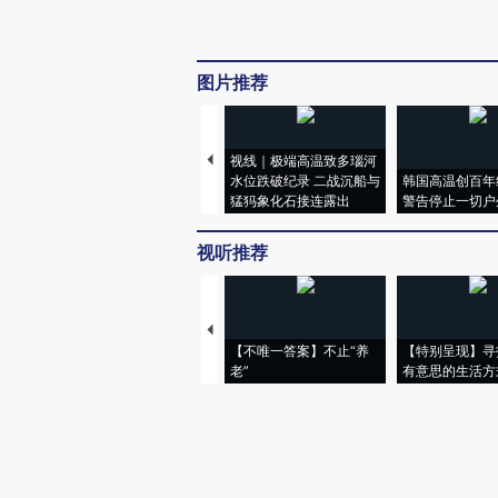
图片推荐
视线｜极端高温致多瑙河
水位跌破纪录 二战沉船与
韩国高温创百年
猛犸象化石接连露出
警告停止一切户
视听推荐
【不唯一答案】不止“养
【特别呈现】寻
老”
有意思的生活方