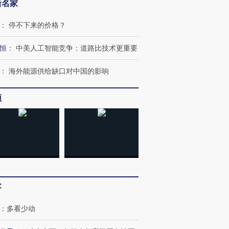
新名家
：
停不下来的价格？
恒
：
中美人工智能竞争：道路比技术更重要
：
海外能源供给缺口对中国的影响
跨国走私7万
视线｜HY
检体内含3种
泽连斯基密集出访美英 索
秘鲁纳斯卡观光飞机坠毁
术：是什
要防空导弹“救急”
13人遇难
心“花钱找
频
进第四届链博
【商旅对话】华住集团
技“链”接产
【特别呈现】寻找100种
CFO：不靠规模取胜，华
【特别呈
有意思的生活方式·第三对
住三大增长引擎是什么？
有意思的
客
：
多看少动