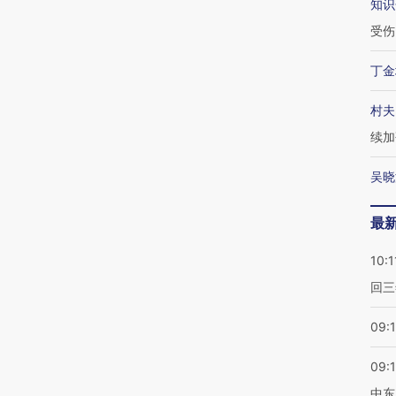
知识
受伤
丁金
村夫
续加
吴晓
最
10:1
回三
09:
09:
中东