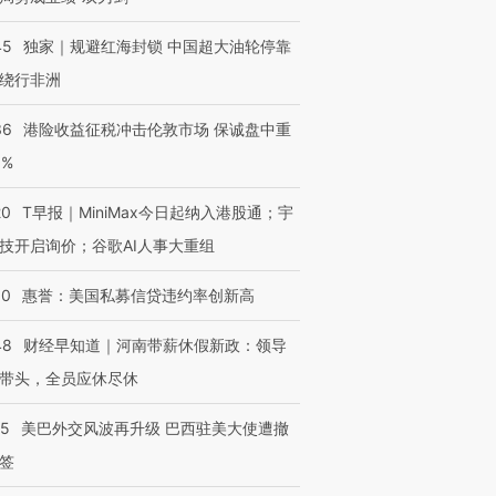
45
独家｜规避红海封锁 中国超大油轮停靠
绕行非洲
36
港险收益征税冲击伦敦市场 保诚盘中重
3%
20
T早报｜MiniMax今日起纳入港股通；宇
技开启询价；谷歌AI人事大重组
30
惠誉：美国私募信贷违约率创新高
48
财经早知道｜河南带薪休假新政：领导
带头，全员应休尽休
05
美巴外交风波再升级 巴西驻美大使遭撤
签