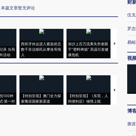
财
本篇文章暂无评论
伍戈
罗志
易峘
西班牙休达进入紧急状态
加沙上百万流离失所者困
马航飞行员
纪录 当局
数千非法移民从摩洛哥闯
于“塑料烤箱” 高温引发健
粒摇头丸 尿
外活动
入
康危机
毒品
视
【推广】走
找100种
【特别呈现】澳门全力探
【特别呈现】《东莞，人
会，让数智科
式·第一对
索葡语国家新渠道
间便利店》倾情上线
业
博
唐涯