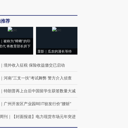
辑推荐
｜被称为“蟑螂”的印
世代 将教育部长拱下
显影｜瓜农的漫长等待
｜
境外收入征税 保险收益缴交已启动
｜
河南“三支一扶”考试舞弊 警方介入侦查
｜
特朗普再上台后中国留学生获签数量大减
｜
广州开发区产业园REIT较发行价“腰斩”
周刊
｜
【封面报道】电力现货市场元年突进