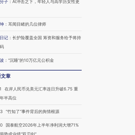
分子
：
AI冲击之下，年轻人与高学历女性更
坤
：
耳闻目睹的几位律师
日记
：
长护险覆盖全国 筹资和服务给予将持
码
波
：
“沉睡”的10万亿元公积金
新文章
1
在岸人民币兑美元汇率连日升破6.75 重
年半高位
13
“竹知了”事件背后的舆情根源
10
国泰航空2026年上半年净利润大增71%
局势成业绩“双刃剑”