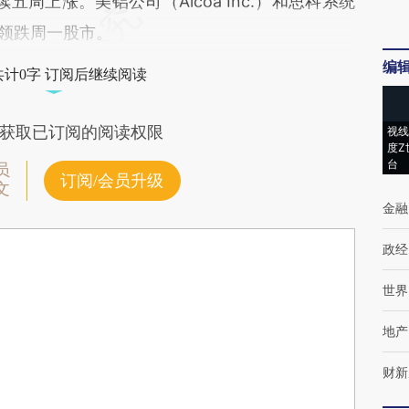
周上涨。美铝公司（Alcoa Inc.）和思科系统
）股票领跌周一股市。
编
共计0字 订阅后继续阅读
获取已订阅的阅读权限
视线
度Z
台
员
订阅/会员升级
文
金融
政经
世界
地产
财新