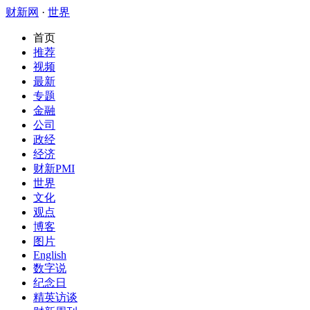
财新网
·
世界
首页
推荐
视频
最新
专题
金融
公司
政经
经济
财新PMI
世界
文化
观点
博客
图片
English
数字说
纪念日
精英访谈