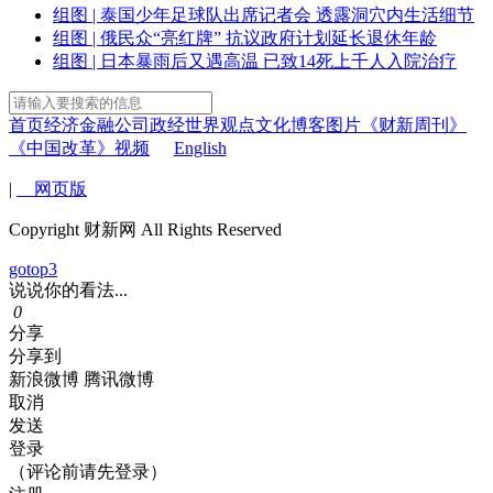
组图 | 泰国少年足球队出席记者会 透露洞穴内生活细节
组图 | 俄民众“亮红牌” 抗议政府计划延长退休年龄
组图 | 日本暴雨后又遇高温 已致14死上千人入院治疗
首页
经济
金融
公司
政经
世界
观点
文化
博客
图片
《财新周刊》
《中国改革》
视频
English
|
网页版
Copyright 财新网 All Rights Reserved
gotop3
说说你的看法...
0
分享
分享到
新浪微博
腾讯微博
取消
发送
登录
（评论前请先登录）