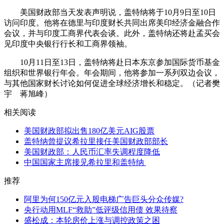
美国财政部当天发表声明说，盖特纳将于10月9日至10日
访问印度。他将在德里与印度财长共同出席美印经济金融合作
会议，并与印度工商界代表会谈。此外，盖特纳还将赴孟买会
见印度中央银行行长和工商界领袖。
10月11日至13日，盖特纳将赴日本东京参加国际货币基金
组织和世界银行年会。年会期间，他将参加一系列双边会议，
与其他国家财长讨论如何促进全球经济增长和稳定。（记者樊
宇 蒋旭峰）
相关阅读
美国财政部拟出售180亿美元AIG股票
盖特纳曾提议希拉里接任美国财政部部长
美国财政部：人民币汇率失调程度降低
中国国家主席接见希拉里和盖特纳
推荐
阿里为何150亿元入股电梯广告巨头分众传媒?
央行动用MLF“救助”低评级信用债 效果待察
盛松成：本轮房价上涨与调控政策之困