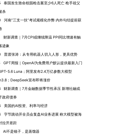
有意思的生活方式·第三对
住三大增长引擎是什么？
有意思的
5
泰国发生致命校园枪击案至少6人死亡 枪手祖父
被杀
0
河南“三支一扶”考试规模化作弊 内外勾结提前获
卷
4
财新调查｜7月CPI或继续降温 PPI同比增速有触
落迹象
0
普渡张涛：从专用机器人切入人形，更具优势
5
GPT周报｜OpenAI为免费用户默认提供最新入门
PT-5.6 Luna；阿里发布2.4万亿参数大模型
n3.8；DeepSeek宣布即将涨价
6
财新调查｜7月金融数据季节性承压 新增社融或
于政府债券
4
美国的AI投资、利率与经济
4
字节跳动开全员会复盘AI业务进展 称大模型被海
对拉开差距
AI不是镜子，是蒸馏器