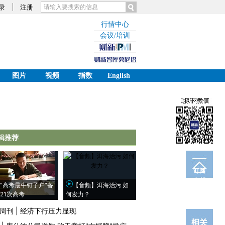
录
注册
行情中心
会议/培训
图片
视频
指数
English
辑推荐
订阅
电邮
“高考最牛钉子户”备
【音频】洱海治污 如
21次高考
何发力？
周刊
|
经济下行压力显现