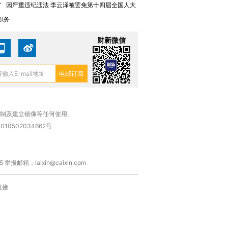
7
因严重违纪违法 李云泽被罢免第十四届全国人大
职务
财新微信
复制及建立镜像等任何使用。
010502034662号
箱：laixin@caixin.com
链接