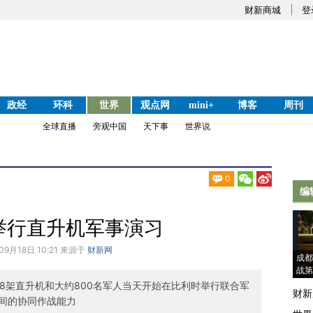
财新商城
登
政经
环科
世界
观点网
mini+
博客
周刊
全球直播
旁观中国
天下事
世界说
0
编
举行直升机军事演习
09月18日 10:21 来源于
财新网
成都
战第
18架直升机和大约800名军人当天开始在比利时举行联合军
财新
间的协同作战能力