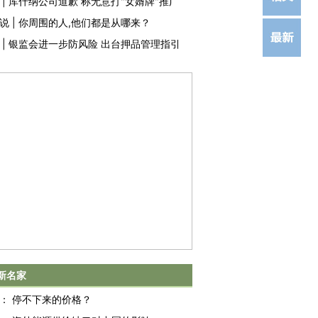
|
库什纳公司道歉 称无意打"女婿牌"推广
说
|
你周围的人,他们都是从哪来？
|
银监会进一步防风险 出台押品管理指引
新名家
：
停不下来的价格？