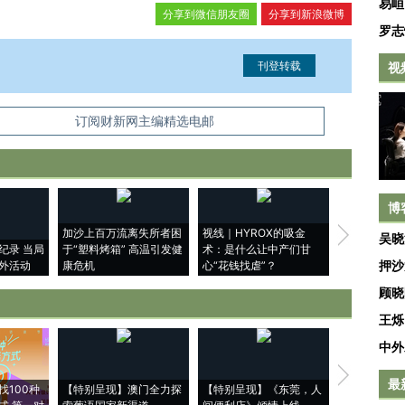
易峘
分享到微信朋友圈
分享到新浪微博
罗志
视
信息。经确认即可刊登转载。
订阅财新网主编精选电邮
博
加沙上百万流离失所者困
视线｜HYROX的吸金
马航飞行员
吴晓
纪录 当局
于“塑料烤箱” 高温引发健
术：是什么让中产们甘
粒摇头丸 尿
押沙
外活动
康危机
心“花钱找虐”？
毒品
顾晓
王烁
中外
【推广】走
最
找100种
【特别呈现】澳门全力探
【特别呈现】《东莞，人
会，让数智科