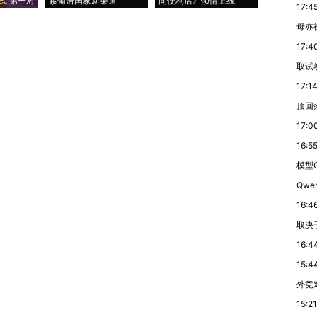
式·第一对
索葡语国家新渠道
间便利店》倾情上线
业
17:4
母亦
17:4
取试
17:1
顶回
17:0
16:5
模型G
Qwe
16:4
取决
16:4
15:4
外竞
15:21