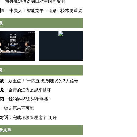
：
海外能源供给缺口对中国的影响
恒
：
中美人工智能竞争：道路比技术更重要
频
客
跨国走私7万
视线｜被称为“蟑螂”的印
视线｜“入侵”还是“人道危
波
：
划重点！“十四五”规划建议的3大信号
检体内含3种
度Z世代 用街头抗争将教
机”？难民潮撕裂西班牙
秘鲁纳斯
龙
：
金庸的江湖是越来越坏
育部长拱下台
飞地休达
13人遇难
阳
：
我的洛杉矶“湖街客栈”
：
锁定原来不可能
对话
：
完成垃圾管理这个“闭环”
进第四届链博
【商旅对话】华住集团
新文章
技“链”接产
【特别呈现】寻找100种
CFO：不靠规模取胜，华
【特别呈