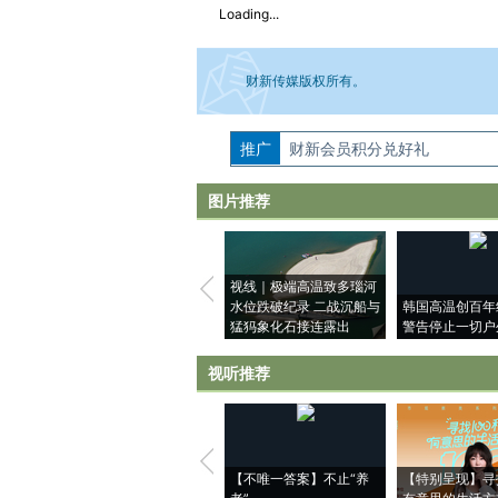
Loading...
财新传媒版权所有。
推广
如需刊登转载请点击右侧按钮，提交相关
财新会员积分兑好礼
图片推荐
视线｜极端高温致多瑙河
水位跌破纪录 二战沉船与
韩国高温创百年
猛犸象化石接连露出
警告停止一切户
视听推荐
【不唯一答案】不止“养
【特别呈现】寻