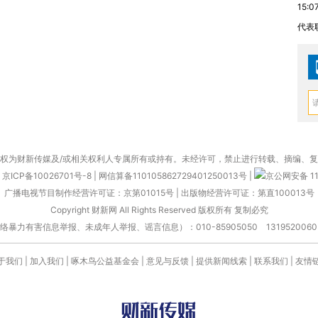
15:0
代表
权为财新传媒及/或相关权利人专属所有或持有。未经许可，禁止进行转载、摘编、
京ICP备10026701号-8
|
网信算备110105862729401250013号
|
京公网安备 11
广播电视节目制作经营许可证：京第01015号
|
出版物经营许可证：第直100013号
Copyright 财新网 All Rights Reserved 版权所有 复制必究
害信息举报、未成年人举报、谣言信息）：010-85905050 13195200605 举报邮
于我们
|
加入我们
|
啄木鸟公益基金会
|
意见与反馈
|
提供新闻线索
|
联系我们
|
友情