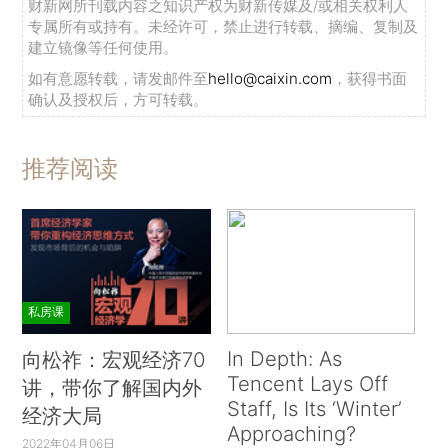
财新网所刊载内容之知识产权为财新传媒及/或相关权利人
专属所有或持有。未经许可，禁止进行转载、摘编、复制及
建立镜像等任何使用。
如有意愿转载，请发邮件至
hello@caixin.com
，获得书面
确认及授权后，方可转载。
推荐阅读
私房课
In Depth: As
向松祚：宏观经济70
Tencent Lays Off
讲，带你了解国内外
Staff, Is Its ‘Winter’
经济大局
Approaching?
2022年04月06日