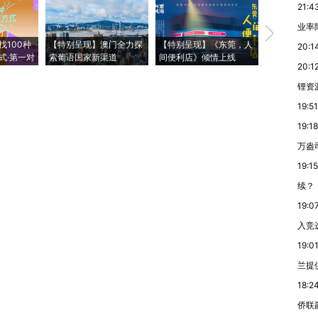
21:4
业率降
【推广】走
找100种
【特别呈现】澳门全力探
【特别呈现】《东莞，人
会，让数智科
20:1
式·第一对
索葡语国家新渠道
间便利店》倾情上线
业
20:1
锂资
19:51
19:18
万盎
19:15
续？
19:0
入竞
19:0
兰提
18:2
侨联