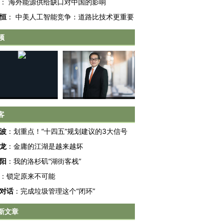
：
海外能源供给缺口对中国的影响
恒
：
中美人工智能竞争：道路比技术更重要
频
客
波
：
划重点！“十四五”规划建议的3大信号
龙
：
金庸的江湖是越来越坏
阳
：
我的洛杉矶“湖街客栈”
跨国走私7万
视线｜被称为“蟑螂”的印
视线｜“入侵”还是“人道危
：
锁定原来不可能
检体内含3种
度Z世代 用街头抗争将教
机”？难民潮撕裂西班牙
秘鲁纳斯
育部长拱下台
飞地休达
13人遇难
对话
：
完成垃圾管理这个“闭环”
新文章