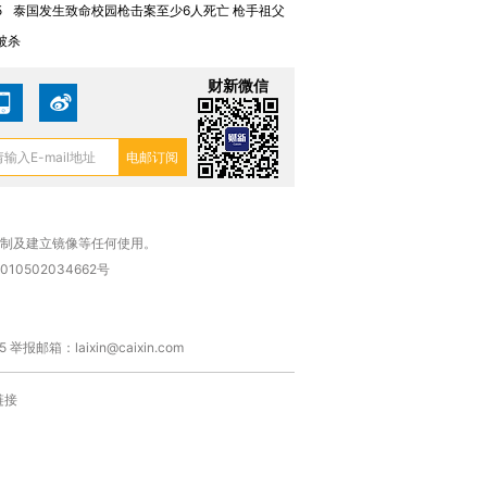
5
泰国发生致命校园枪击案至少6人死亡 枪手祖父
被杀
财新微信
复制及建立镜像等任何使用。
010502034662号
箱：laixin@caixin.com
链接