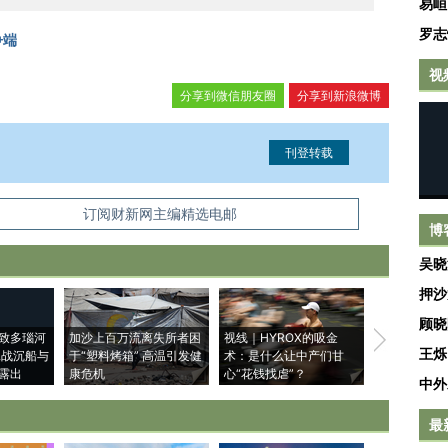
易峘
罗志
争端
视
分享到微信朋友圈
分享到新浪微博
信息。经确认即可刊登转载。
订阅财新网主编精选电邮
博
吴晓
押沙
顾晓
致多瑙河
加沙上百万流离失所者困
视线｜HYROX的吸金
马航飞行员
王烁
二战沉船与
于“塑料烤箱” 高温引发健
术：是什么让中产们甘
粒摇头丸 尿
露出
康危机
心“花钱找虐”？
毒品
中外
最