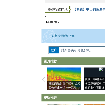
更多报道详见
【专题】中日钓鱼岛
1
Loading...
财新传媒版权所有。
推广
如需刊登转载请点击右侧按钮，提交相关
财新会员积分兑好礼
图片推荐
视线｜极端高温
韩国高温创百年纪录 当局
水位跌破纪录 
警告停止一切户外活动
猛犸象化石接连
视听推荐