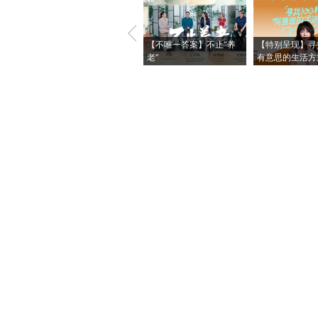
【不唯一答案】不止“养
【特别呈现】寻
老”
有意思的生活方