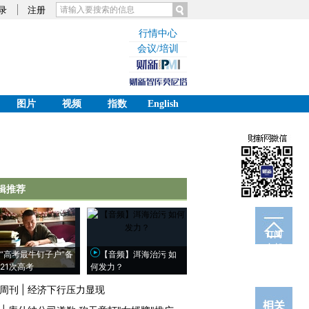
录
注册
行情中心
会议/培训
图片
视频
指数
English
辑推荐
订阅
电邮
“高考最牛钉子户”备
【音频】洱海治污 如
21次高考
何发力？
周刊
|
经济下行压力显现