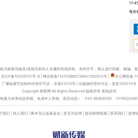
17:4
母亦
权为财新传媒及/或相关权利人专属所有或持有。未经许可，禁止进行转载、摘编、
京ICP备10026701号-8
|
网信算备110105862729401250013号
|
京公网安备 11
广播电视节目制作经营许可证：京第01015号
|
出版物经营许可证：第直100013号
Copyright 财新网 All Rights Reserved 版权所有 复制必究
害信息举报、未成年人举报、谣言信息）：010-85905050 13195200605 举报邮
于我们
|
加入我们
|
啄木鸟公益基金会
|
意见与反馈
|
提供新闻线索
|
联系我们
|
友情