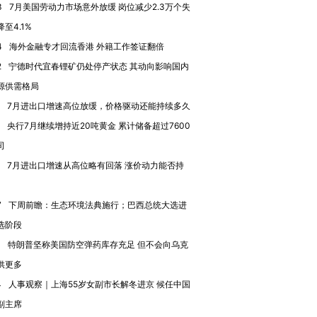
3
7月美国劳动力市场意外放缓 岗位减少2.3万个失
至4.1%
进第四届链博
【商旅对话】华住集团
技“链”接产
【特别呈现】寻找100种
CFO：不靠规模取胜，华
【特别呈
4
海外金融专才回流香港 外籍工作签证翻倍
有意思的生活方式·第三对
住三大增长引擎是什么？
有意思的
2
宁德时代宜春锂矿仍处停产状态 其动向影响国内
源供需格局
7月进出口增速高位放缓，价格驱动还能持续多久
央行7月继续增持近20吨黄金 累计储备超过7600
司
7月进出口增速从高位略有回落 涨价动力能否持
7
下周前瞻：生态环境法典施行；巴西总统大选进
选阶段
1
特朗普坚称美国防空弹药库存充足 但不会向乌克
供更多
4
人事观察｜上海55岁女副市长解冬进京 候任中国
副主席