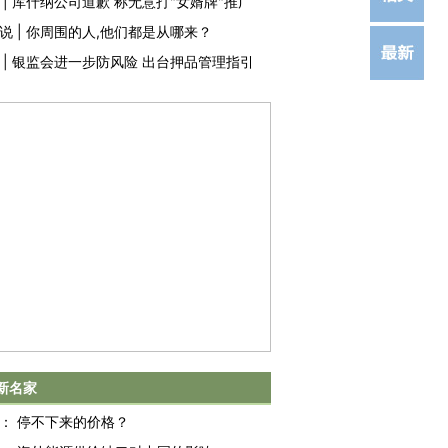
|
库什纳公司道歉 称无意打"女婿牌"推广
说
|
你周围的人,他们都是从哪来？
|
银监会进一步防风险 出台押品管理指引
新名家
：
停不下来的价格？