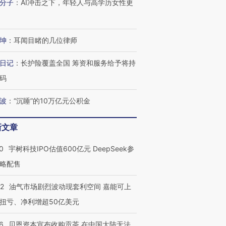
分子
：
AI冲击之下，年轻人与高学历女性更
坤
：
耳闻目睹的几位律师
日记
：
长护险覆盖全国 筹资和服务给予将持
码
波
：
“沉睡”的10万亿元公积金
新文章
0
宇树科技IPO估值600亿元 DeepSeek参
略配售
22
油气市场剧烈波动现套利空间 嘉能可上
扭亏、净利增超50亿美元
6
贝恩资本宣布收购贡茶 在中国大陆无法