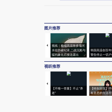
图片推荐
视线｜极端高温致多瑙河
水位跌破纪录 二战沉船与
韩国高温创百年
猛犸象化石接连露出
警告停止一切户
视听推荐
【不唯一答案】不止“养
【特别呈现】寻
老”
有意思的生活方