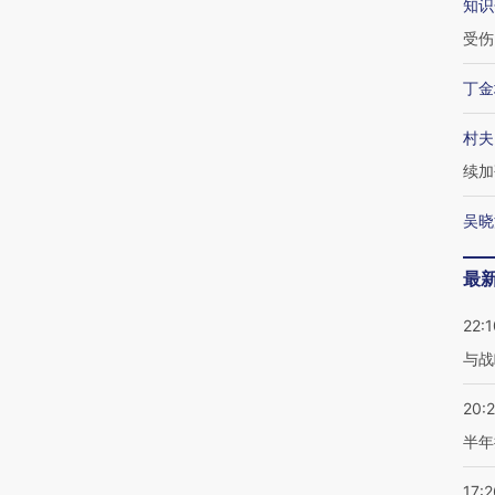
知识
受伤
丁金
村夫
续加
吴晓
最
22:1
与战
20:
半年
17:2