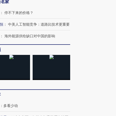
新名家
：
停不下来的价格？
恒
：
中美人工智能竞争：道路比技术更重要
：
海外能源供给缺口对中国的影响
OX的吸金
马航飞行员跨国走私7万
视线｜被称为“蟑螂”的印
频
让中产们甘
粒摇头丸 尿检体内含3种
度Z世代 用街头抗争将教
秘鲁纳斯
”？
毒品
育部长拱下台
13人遇难
进第四届链博
【商旅对话】华住集团
技“链”接产
【特别呈现】寻找100种
CFO：不靠规模取胜，华
【特别呈
客
有意思的生活方式·第三对
住三大增长引擎是什么？
有意思的
：
多看少动