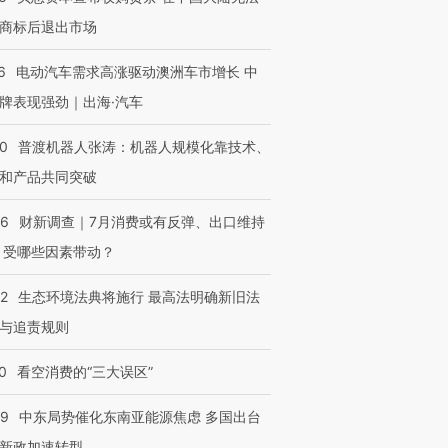
商标后退出市场
6
电动汽车需求高涨驱动澳洲车市增长 中
牌表现强劲｜出海·汽车
00
普渡机器人张涛：机器人规模化靠技术、
和产品共同突破
56
财新调查｜7月消费或有反弹、出口维持
 受哪些因素带动？
42
生态环境法典将施行 最高法明确新旧法
与追责规则
0
看空消费的“三大误区”
59
中东局势催化东南亚能源焦虑 多国出台
新政加速转型