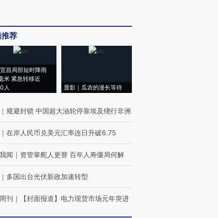
辑推荐
宜昌局部短时降雨
8毫米 紧急转移近
00人
显影｜瓜农的漫长等待
｜
规避封锁 中国超大油轮停靠埃及绕行非洲
｜
在岸人民币兑美元汇率连日升破6.75
我闻
｜
资管掌舵人更替 百年人寿僵局何解
｜
多国出台光伏新政加速转型
周刊
｜
【封面报道】电力现货市场元年突进