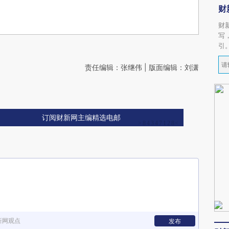
财
财
写
引
责任编辑：张继伟 | 版面编辑：刘潇
订阅财新网主编精选电邮
新网观点
发布