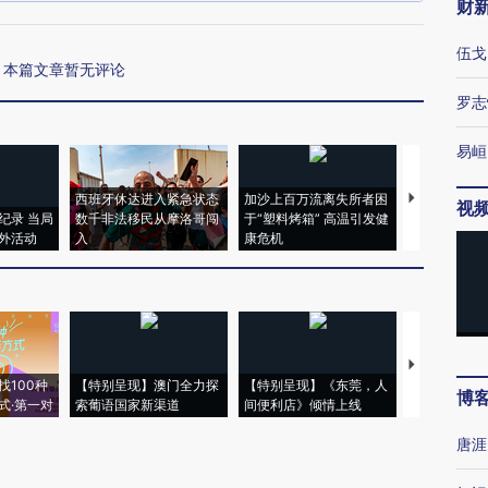
财
伍戈
本篇文章暂无评论
罗志
易峘
西班牙休达进入紧急状态
加沙上百万流离失所者困
视线｜HYR
视
纪录 当局
数千非法移民从摩洛哥闯
于“塑料烤箱” 高温引发健
术：是什么
外活动
入
康危机
心“花钱找虐
【推广】走
找100种
【特别呈现】澳门全力探
【特别呈现】《东莞，人
会，让数智科
博
式·第一对
索葡语国家新渠道
间便利店》倾情上线
业
唐涯