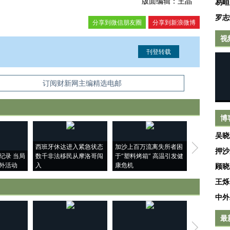
版面编辑：王晶
易峘
罗志
分享到微信朋友圈
分享到新浪微博
视
信息。经确认即可刊登转载。
订阅财新网主编精选电邮
博
吴晓
西班牙休达进入紧急状态
加沙上百万流离失所者困
马航飞行员
押沙
纪录 当局
数千非法移民从摩洛哥闯
于“塑料烤箱” 高温引发健
粒摇头丸 尿
外活动
入
康危机
毒品
顾晓
王烁
中外
最
【推广】走