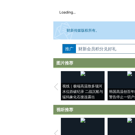
Loading...
财新传媒版权所有。
推广
如需刊登转载请点击右侧按钮，提交相关
财新会员积分兑好礼
图片推荐
视线｜极端高温致多瑙河
水位跌破纪录 二战沉船与
韩国高温创百年
猛犸象化石接连露出
警告停止一切户
视听推荐