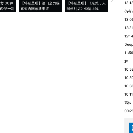
13:1
找100种
【特别呈现】澳门全力探
【特别呈现】《东莞，人
会，让数智科
式·第一对
索葡语国家新渠道
间便利店》倾情上线
业
仍有
13:0
12:21
12:1
De
11:56
解
10:5
10:5
10:3
10:11
高位
09:2