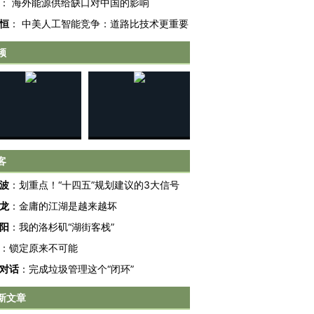
：
海外能源供给缺口对中国的影响
恒
：
中美人工智能竞争：道路比技术更重要
频
客
波
：
划重点！“十四五”规划建议的3大信号
跨国走私7万
视线｜HY
龙
：
金庸的江湖是越来越坏
检体内含3种
泽连斯基密集出访美英 索
秘鲁纳斯卡观光飞机坠毁
术：是什
要防空导弹“救急”
13人遇难
心“花钱找
阳
：
我的洛杉矶“湖街客栈”
：
锁定原来不可能
对话
：
完成垃圾管理这个“闭环”
新文章
进第四届链博
【商旅对话】华住集团