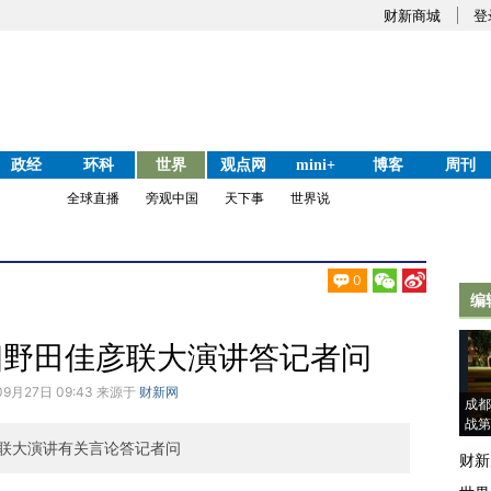
财新商城
登
政经
环科
世界
观点网
mini+
博客
周刊
全球直播
旁观中国
天下事
世界说
0
编
相野田佳彦联大演讲答记者问
09月27日 09:43 来源于
财新网
成都
战第
联大演讲有关言论答记者问
财新