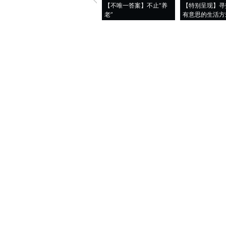
【不唯一答案】不止“养
【特别呈现】寻
老”
有意思的生活方