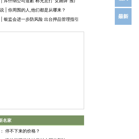
|
库什纳公司道歉 称无意打"女婿牌"推广
说
|
你周围的人,他们都是从哪来？
|
银监会进一步防风险 出台押品管理指引
新名家
：
停不下来的价格？