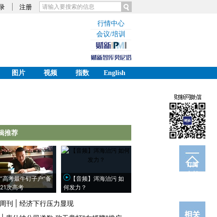
录
注册
行情中心
会议/培训
图片
视频
指数
English
辑推荐
订阅
电邮
“高考最牛钉子户”备
【音频】洱海治污 如
21次高考
何发力？
周刊
|
经济下行压力显现