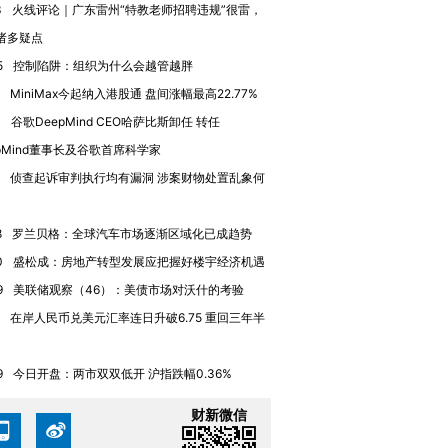
3
火线评论｜广东雷州“特教老师招聘违规”很雷，
技“链”接产
【特别呈现】寻找100种
CFO：不靠规模取胜，华
【特别呈
有意思的生活方式·第三对
住三大增长引擎是什么？
有意思的
诸多疑点
5
控制陷阱：组织为什么会越管越胖
MiniMax今起纳入港股通 盘间涨幅最高22.77%
4
谷歌DeepMind CEO哈萨比斯卸任 转任
epMind董事长及谷歌首席科学家
侦查起诉审判执行均有漏洞 涉案财物处置乱象何
8
罗兰贝格：全球汽车市场逐渐区域化已成趋势
0
盛松成：房地产转型发展应把握好楼宇经济机遇
9
美联储观察（46）：美债市场对沃什的考验
在岸人民币兑美元汇率连日升破6.75 重回三年半
9
今日开盘：两市双双低开 沪指跌幅0.36%
财新微信